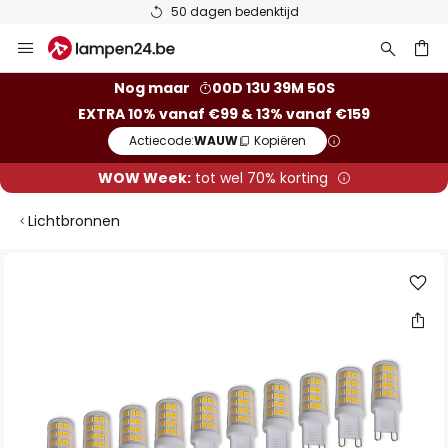
50 dagen bedenktijd
Ga
naar
de
ken
Nog maar
00D 13U 39M 49S
inhoud
EXTRA 10% vanaf €99 & 13% vanaf €159
Actiecode:
WAUW
Kopiëren
WOW Week:
tot wel 70% korting
Lichtbronnen
Ga
naar
het
einde
van
de
afbeeldingen-
gallerij