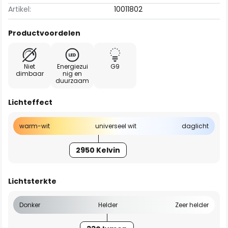
Artikel:
10011802
Productvoordelen
Niet
Energiezui
G9
dimbaar
nig en
duurzaam
Lichteffect
warm-wit
universeel wit
daglicht
2950 Kelvin
Lichtsterkte
Donker
Helder
Zeer helder