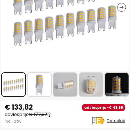
Ga
€ 133,82
adviesprijs -€ 43,55
naar
adviesprijs
€ 177,37
het
Datablad
incl. btw
begin