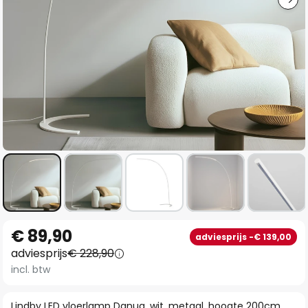
Ga
€ 89,90
adviesprijs -€ 139,00
naar
adviesprijs
€ 228,90
het
incl. btw
begin
van
Lindby LED vloerlamp Danua, wit, metaal, hoogte 200cm