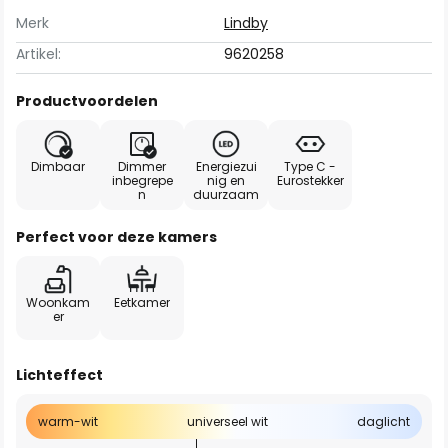
Merk
Lindby
Artikel:
9620258
Productvoordelen
Dimbaar
Dimmer
Energiezui
Type C -
inbegrepe
nig en
Eurostekker
n
duurzaam
Perfect voor deze kamers
Woonkam
Eetkamer
er
Lichteffect
warm-wit
universeel wit
daglicht