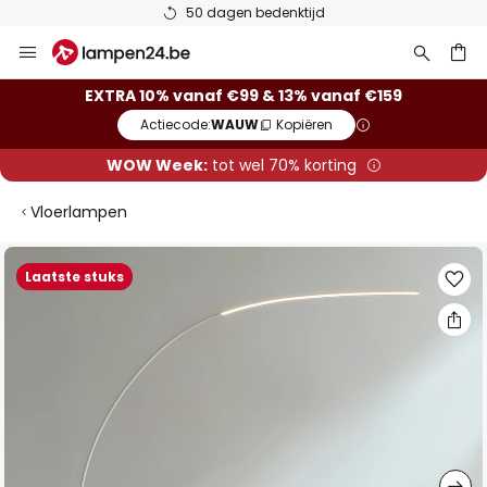
50 dagen bedenktijd
Ga
naar
de
ken
EXTRA 10% vanaf €99 & 13% vanaf €159
inhoud
Actiecode:
WAUW
Kopiëren
WOW Week:
tot wel 70% korting
Vloerlampen
Ga
Laatste stuks
naar
het
einde
van
de
afbeeldingen-
gallerij