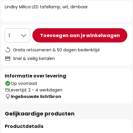
van
Lindby Milica LED tafellamp, wit, dimbaar
de
afbeeldingen-
gallerij
Toevoegen aan je winkelwagen
1
Gratis retourneren & 50 dagen bedenktijd
Snel & veilig betalen
Informatie over levering
Op voorraad
Levertijd: 2 - 4 werkdagen
Ingebouwde lichtbron
Gelijkaardige producten
Productdetails