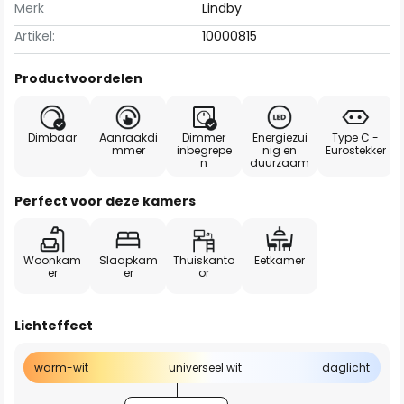
Merk
Lindby
Artikel:
10000815
Productvoordelen
Dimbaar
Aanraakdi
Dimmer
Energiezui
Type C -
mmer
inbegrepe
nig en
Eurostekker
n
duurzaam
Perfect voor deze kamers
Woonkam
Slaapkam
Thuiskanto
Eetkamer
er
er
or
Lichteffect
warm-wit
universeel wit
daglicht