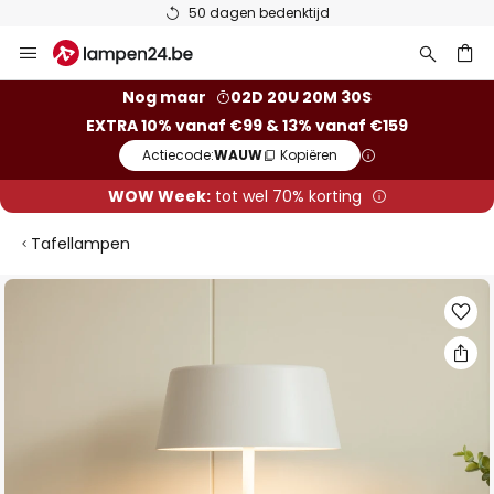
50 dagen bedenktijd
Ga
naar
de
ken
Nog maar
02D 20U 20M 29S
inhoud
EXTRA 10% vanaf €99 & 13% vanaf €159
Actiecode:
WAUW
Kopiëren
WOW Week:
tot wel 70% korting
Tafellampen
Ga
naar
het
einde
van
de
afbeeldingen-
gallerij