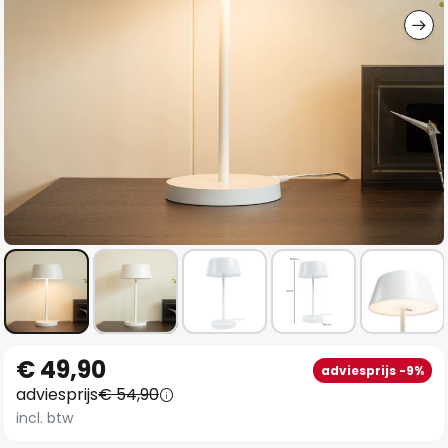
Ga
€ 49,90
adviesprijs -9%
naar
adviesprijs
€ 54,90
het
incl. btw
begin