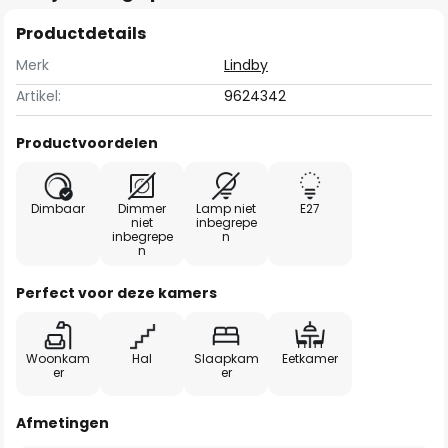
Productdetails
Merk
Lindby
Artikel:
9624342
Productvoordelen
Dimbaar
Dimmer
Lamp niet
E27
niet
inbegrepe
inbegrepe
n
n
Perfect voor deze kamers
Woonkam
Hal
Slaapkam
Eetkamer
er
er
Afmetingen