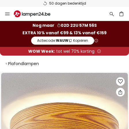
50 dagen bedenktijd
Ga
naar
de
ken
Nog maar
02D 22U 57M 55S
inhoud
EXTRA 10% vanaf €99 & 13% vanaf €159
Actiecode:
WAUW
Kopiëren
WOW Week:
tot wel 70% korting
Plafondlampen
Ga
naar
het
einde
van
de
afbeeldingen-
gallerij