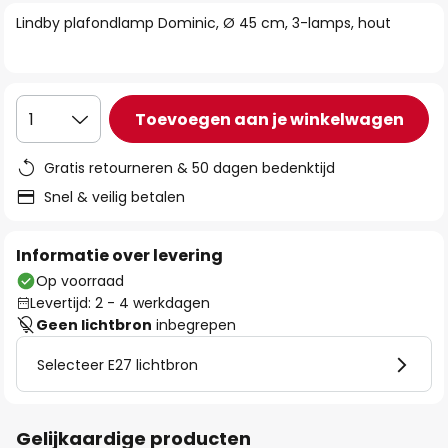
van
Lindby plafondlamp Dominic, Ø 45 cm, 3-lamps, hout
de
afbeeldingen-
gallerij
Toevoegen aan je winkelwagen
1
Gratis retourneren & 50 dagen bedenktijd
Snel & veilig betalen
Informatie over levering
Op voorraad
Levertijd: 2 - 4 werkdagen
Geen lichtbron
inbegrepen
Selecteer E27 lichtbron
Gelijkaardige producten