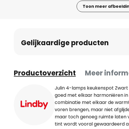
Toon meer afbeeldi
Ga
naar
het
begin
Gelijkaardige producten
van
de
afbeeldingen-
gallerij
Productoverzicht
Meer inform
Julin 4-lamps keukenspot Zwart en
goed met elkaar harmoniëren in d
combinatie met elkaar de warmt
voren brengen, maar niet afglijden
maar toch genoeg ruimte laten 
tint wordt vooral gewaardeerd al