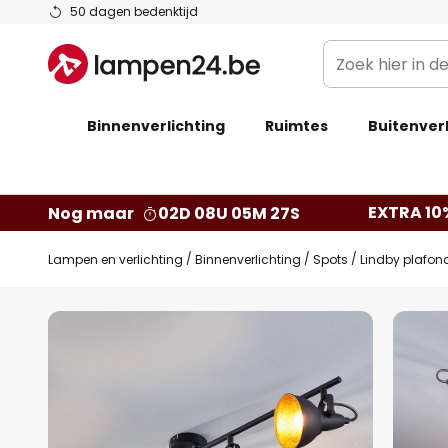
Ga
50 dagen bedenktijd
naar
Zoek
de
hier
inhoud
in
Binnenverlichting
Ruimtes
de
Buitenverl
webwinkel
EXTRA 10
Nog maar
02D 08U 05M 26S
Lampen en verlichting
Binnenverlichting
Spots
Lindby plafon
Ga
naar
het
einde
van
de