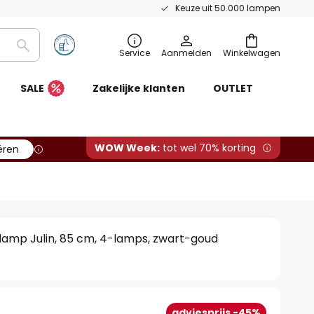
Keuze uit 50.000 lampen
Zoeken
Service
Aanmelden
Winkelwagen
SALE
Zakelijke klanten
OUTLET
WOW Week:
tot wel 70% korting
ëren
lamp Julin, 85 cm, 4-lamps, zwart-goud
adviesprijs -45%