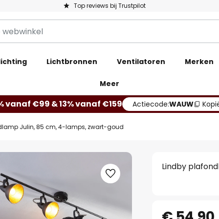
Top reviews bij Trustpilot
ichting
Lichtbronnen
Ventilatoren
Merken
Meer
% vanaf €99 & 13% vanaf €159
Actiecode:
WAUW
Kopi
dlamp Julin, 85 cm, 4-lamps, zwart-goud
Lindby plafond
€ 54,90