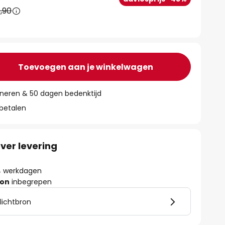
,90
Toevoegen aan je winkelwagen
rneren & 50 dagen bedenktijd
 betalen
ver levering
- 4 werkdagen
ron
inbegrepen
 lichtbron