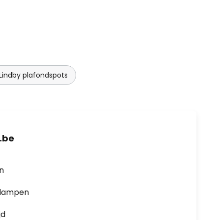
Lindby plafondspots
.be
en
0 lampen
jd