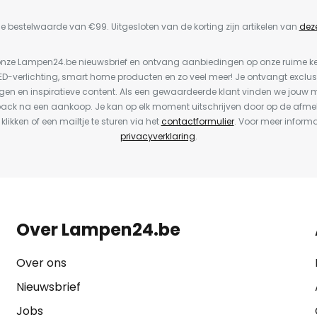
e bestelwaarde van €99. Uitgesloten van de korting zijn artikelen van
dez
or onze Lampen24.be nieuwsbrief en ontvang aanbiedingen op onze ruime 
LED-verlichting, smart home producten en zo veel meer! Je ontvangt exclus
en en inspiratieve content. Als een gewaardeerde klant vinden we jouw m
back na een aankoop. Je kan op elk moment uitschrijven door op de afme
 klikken of een mailtje te sturen via het
contactformulier
. Voor meer informa
privacyverklaring
.
Over Lampen24.be
Over ons
Nieuwsbrief
Jobs