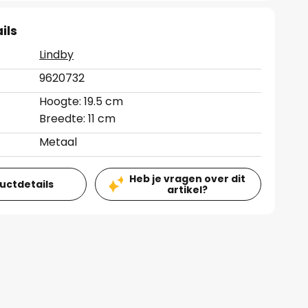
ils
Lindby
9620732
Hoogte: 19.5 cm
Breedte: 11 cm
Metaal
Heb je vragen over dit
ductdetails
artikel?