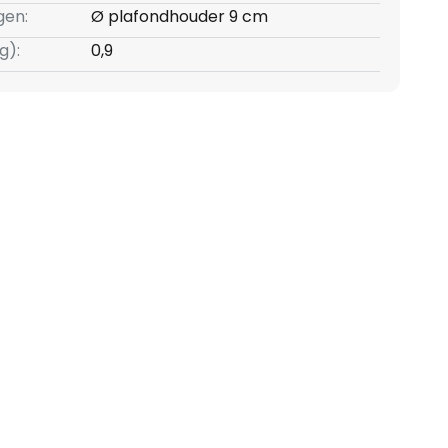
gen:
Ø plafondhouder 9 cm
g):
0,9