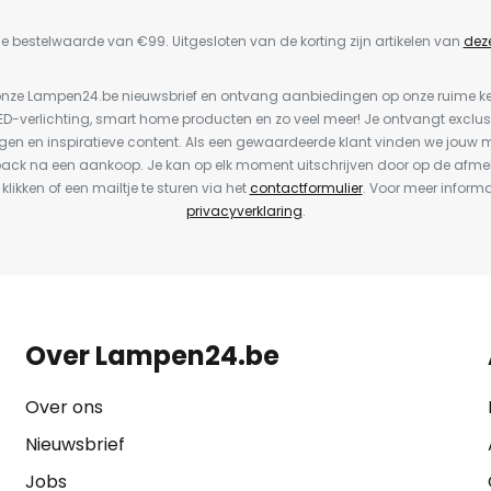
e bestelwaarde van €99. Uitgesloten van de korting zijn artikelen van
dez
or onze Lampen24.be nieuwsbrief en ontvang aanbiedingen op onze ruime 
LED-verlichting, smart home producten en zo veel meer! Je ontvangt exclus
en en inspiratieve content. Als een gewaardeerde klant vinden we jouw m
back na een aankoop. Je kan op elk moment uitschrijven door op de afme
 klikken of een mailtje te sturen via het
contactformulier
. Voor meer informa
privacyverklaring
.
Over Lampen24.be
Over ons
Nieuwsbrief
Jobs