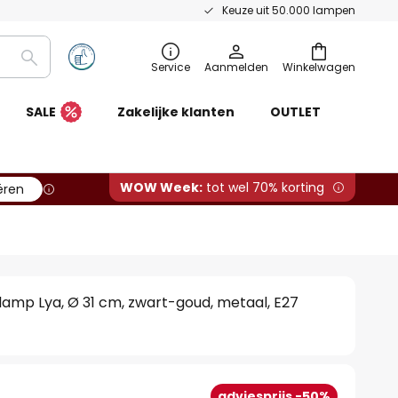
Keuze uit 50.000 lampen
Zoeken
Service
Aanmelden
Winkelwagen
SALE
Zakelijke klanten
OUTLET
WOW Week:
tot wel 70% korting
ëren
lamp Lya, Ø 31 cm, zwart-goud, metaal, E27
adviesprijs -50%