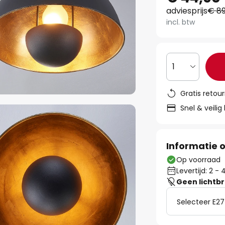
adviesprijs
€ 89
incl. btw
1
Gratis retou
Snel & veilig
Informatie o
Op voorraad
Levertijd: 2 
Geen lichtb
Selecteer E27