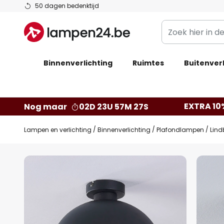
Ga
50 dagen bedenktijd
naar
Zoek
de
hier
inhoud
in
Binnenverlichting
Ruimtes
de
Buitenverl
webwinkel
EXTRA 10
Nog maar
02D 23U 57M 26S
Lampen en verlichting
Binnenverlichting
Plafondlampen
Lind
Ga
naar
het
einde
van
de