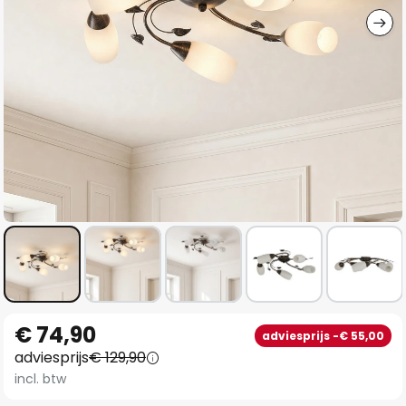
Ga
€ 74,90
adviesprijs -€ 55,00
naar
adviesprijs
€ 129,90
het
incl. btw
begin