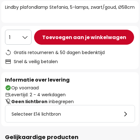
van
Lindby plafondlamp Stefania, 5-lamps, zwart/goud, Ø58cm
de
afbeeldingen-
gallerij
Toevoegen aan je winkelwagen
1
Gratis retourneren & 50 dagen bedenktijd
Snel & veilig betalen
Informatie over levering
Op voorraad
Levertijd: 2 - 4 werkdagen
Geen lichtbron
inbegrepen
Selecteer E14 lichtbron
Gelijkaardige producten