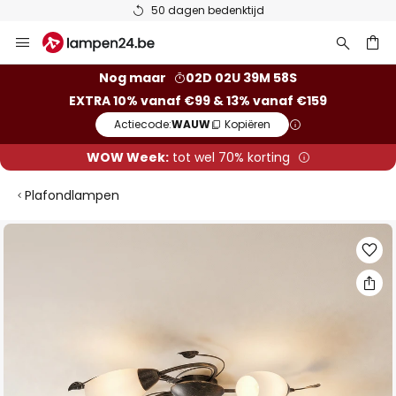
50 dagen bedenktijd
Ga
naar
de
ken
Nog maar
02D 02U 39M 58S
inhoud
EXTRA 10% vanaf €99 & 13% vanaf €159
Actiecode:
WAUW
Kopiëren
WOW Week:
tot wel 70% korting
Plafondlampen
Ga
naar
het
einde
van
de
afbeeldingen-
gallerij