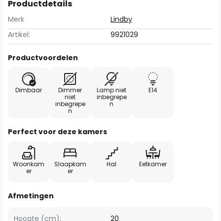
Productdetails
Merk
Lindby
Artikel:
9921029
Productvoordelen
Dimbaar
Dimmer
Lamp niet
E14
niet
inbegrepe
inbegrepe
n
n
Perfect voor deze kamers
Woonkam
Slaapkam
Hal
Eetkamer
er
er
Afmetingen
Hoogte (cm):
20