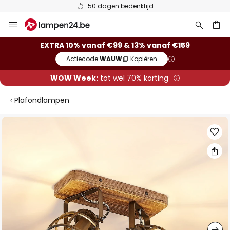
50 dagen bedenktijd
Ga
naar
de
ken
EXTRA 10% vanaf €99 & 13% vanaf €159
inhoud
Actiecode:
WAUW
Kopiëren
WOW Week:
tot wel 70% korting
Plafondlampen
Ga
naar
het
einde
van
de
afbeeldingen-
gallerij