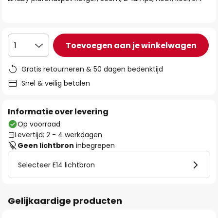
de
afbeeldingen-
gallerij
Toevoegen aan je winkelwagen
1
Gratis retourneren & 50 dagen bedenktijd
Snel & veilig betalen
Informatie over levering
Op voorraad
Levertijd: 2 - 4 werkdagen
Geen lichtbron
inbegrepen
Selecteer E14 lichtbron
Gelijkaardige producten