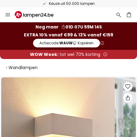
Keuze uit 50.000 lampen
Ga
naar
de
ken
Nog maar
01D 07U 59M 14S
inhoud
EXTRA 10% vanaf €99 & 13% vanaf €159
Actiecode:
WAUW
Kopiëren
WOW Week:
tot wel 70% korting
Wandlampen
Ga
naar
het
einde
van
de
afbeeldingen-
gallerij