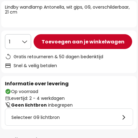
van
Lindby wandlamp Antonella, wit gips, G9, overschilderbaar,
de
21 cm
afbeeldingen-
gallerij
Toevoegen aan je winkelwagen
1
Gratis retourneren & 50 dagen bedenktijd
Snel & veilig betalen
Informatie over levering
Op voorraad
Levertijd: 2 - 4 werkdagen
Geen lichtbron
inbegrepen
Selecteer G9 lichtbron