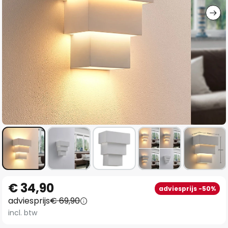
Ga
€ 34,90
adviesprijs -50%
naar
adviesprijs
€ 69,90
het
incl. btw
begin