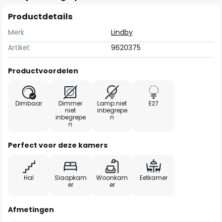
Productdetails
Merk
Lindby
Artikel:
9620375
Productvoordelen
Dimbaar
Dimmer
Lamp niet
E27
niet
inbegrepe
inbegrepe
n
n
Perfect voor deze kamers
Hal
Slaapkam
Woonkam
Eetkamer
er
er
Afmetingen