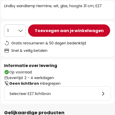
van
Lindby wandlamp Hermine, wit, glas, hoogte 31 cm, E27
de
afbeeldingen-
gallerij
Toevoegen aan je winkelwagen
1
Gratis retourneren & 50 dagen bedenktijd
Snel & veilig betalen
Informatie over levering
Op voorraad
Levertijd: 2 - 4 werkdagen
Geen lichtbron
inbegrepen
Selecteer E27 lichtbron
Gelijkaardige producten