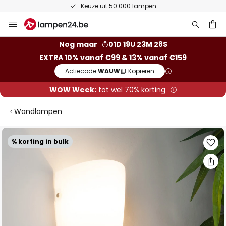
Keuze uit 50.000 lampen
Ga
naar
de
ken
Nog maar
01D 19U 23M 28S
inhoud
EXTRA 10% vanaf €99 & 13% vanaf €159
Actiecode:
WAUW
Kopiëren
WOW Week:
tot wel 70% korting
Wandlampen
Ga
% korting in bulk
naar
het
einde
van
de
afbeeldingen-
gallerij