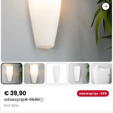
Ga
€ 39,90
adviesprijs -33%
naar
adviesprijs
€ 59,90
het
incl. btw
begin