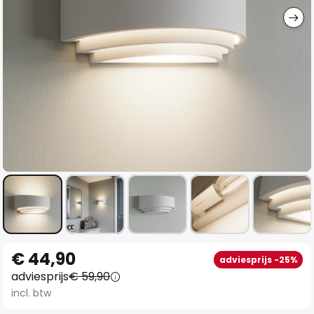
Ga
€ 44,90
adviesprijs -25%
naar
adviesprijs
€ 59,90
het
incl. btw
begin