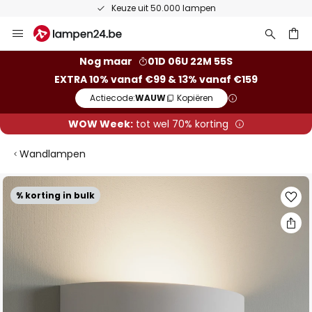
Keuze uit 50.000 lampen
Ga
naar
de
ken
Nog maar
01D 06U 22M 55S
inhoud
EXTRA 10% vanaf €99 & 13% vanaf €159
Actiecode:
WAUW
Kopiëren
WOW Week:
tot wel 70% korting
Wandlampen
Ga
% korting in bulk
naar
het
einde
van
de
afbeeldingen-
gallerij