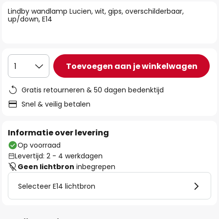
van
Lindby wandlamp Lucien, wit, gips, overschilderbaar,
de
up/down, E14
afbeeldingen-
gallerij
Toevoegen aan je winkelwagen
1
Gratis retourneren & 50 dagen bedenktijd
Snel & veilig betalen
Informatie over levering
Op voorraad
Levertijd: 2 - 4 werkdagen
Geen lichtbron
inbegrepen
Selecteer E14 lichtbron