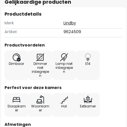
Gelijkaardige producten
Productdetails
Merk
Lindby
Artikel:
9624509
Productvoordelen
Dimbaar
Dimmer
Lamp niet
E14
niet
inbegrepe
inbegrepe
n
n
Perfect voor deze kamers
Slaapkam
Woonkam
Hal
Eetkamer
er
er
Afmetingen