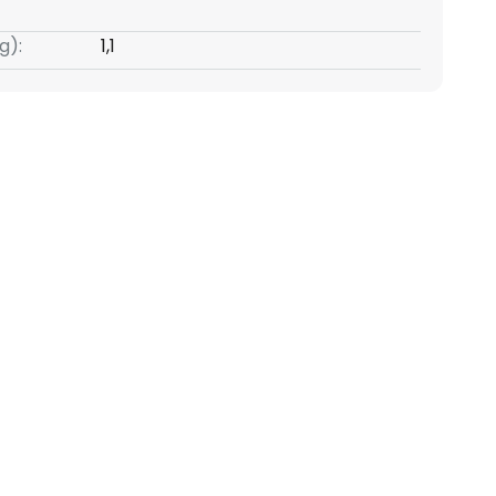
g):
1,1