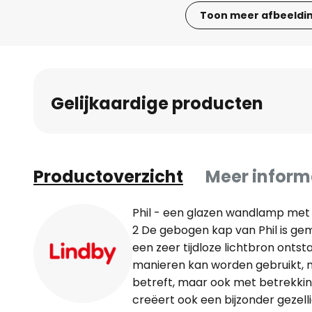
Toon meer afbeeldi
Ga
naar
het
begin
Gelijkaardige producten
van
de
afbeeldingen-
gallerij
Productoverzicht
Meer inform
Phil - een glazen wandlamp met ee
2 De gebogen kap van Phil is ge
een zeer tijdloze lichtbron ontst
manieren kan worden gebruikt, ni
betreft, maar ook met betrekkin
creëert ook een bijzonder gezell