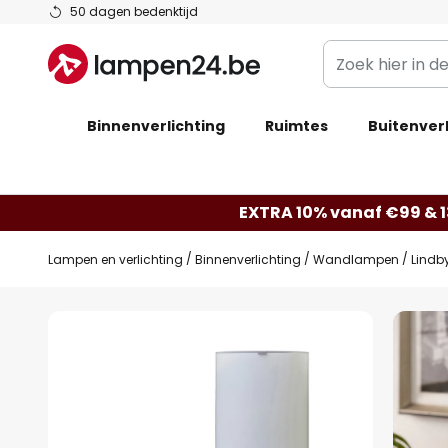
Ga
50 dagen bedenktijd
naar
Zoek
de
hier
inhoud
in
Binnenverlichting
Ruimtes
de
Buitenverl
webwinkel
EXTRA 10% vanaf €99 & 
Lampen en verlichting
Binnenverlichting
Wandlampen
Lindb
Ga
naar
het
einde
van
de