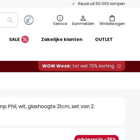
Keuze uit 50.000 lampen
Zoeken
Service
Aanmelden
Winkelwagen
SALE
Zakelijke klanten
OUTLET
WOW Week:
tot wel 70% korting
p Phil, wit, glashoogte 21cm, set van 2
adviesprijs -36%