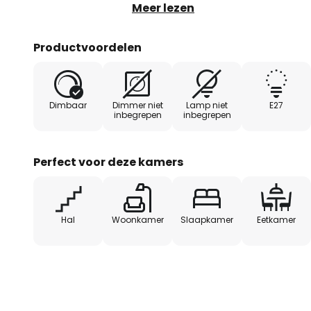
door een huiselijk karakter. Dankz
Meer lezen
glazen wandlamp worden uitgeru
keuze, inclusief energiebespar
Productvoordelen
wordt geleverd in een praktische
Dimbaar
Dimmer niet
Lamp niet
E27
inbegrepen
inbegrepen
Perfect voor deze kamers
Hal
Woonkamer
Slaapkamer
Eetkamer