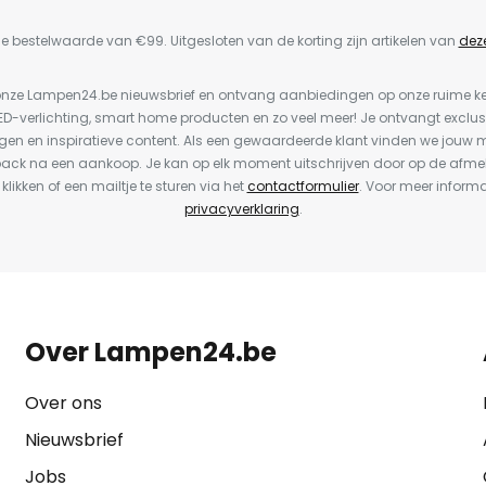
e bestelwaarde van €99. Uitgesloten van de korting zijn artikelen van
dez
or onze Lampen24.be nieuwsbrief en ontvang aanbiedingen op onze ruime 
LED-verlichting, smart home producten en zo veel meer! Je ontvangt exclus
en en inspiratieve content. Als een gewaardeerde klant vinden we jouw m
back na een aankoop. Je kan op elk moment uitschrijven door op de afme
 klikken of een mailtje te sturen via het
contactformulier
. Voor meer informa
privacyverklaring
.
Over Lampen24.be
Over ons
Nieuwsbrief
Jobs