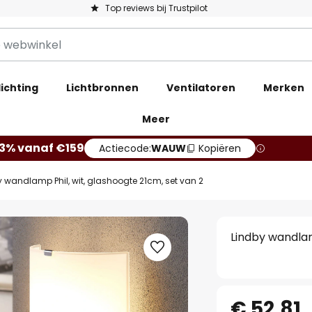
Top reviews bij Trustpilot
ichting
Lichtbronnen
Ventilatoren
Merken
Meer
13% vanaf €159
Actiecode:
WAUW
Kopiëren
y wandlamp Phil, wit, glashoogte 21cm, set van 2
Lindby wandlam
€ 52,81