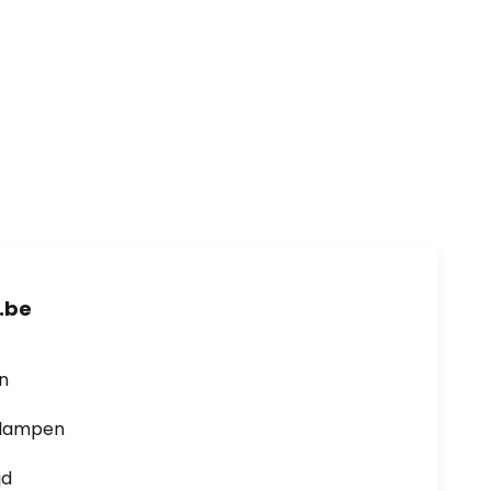
.be
en
0 lampen
jd