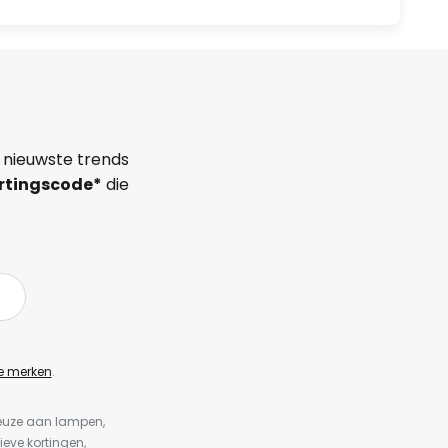
 nieuwste trends
rtingscode*
die
e merken
.
keuze aan lampen,
ieve kortingen,