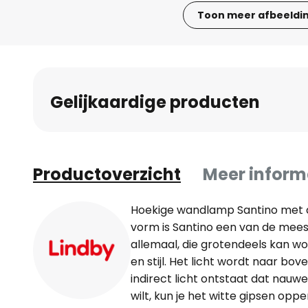
Toon meer afbeeldi
Ga
naar
het
begin
Gelijkaardige producten
van
de
afbeeldingen-
gallerij
Productoverzicht
Meer inform
Hoekige wandlamp Santino met d
vorm is Santino een van de mees
allemaal, die grotendeels kan 
en stijl. Het licht wordt naar bo
indirect licht ontstaat dat nauwelij
wilt, kun je het witte gipsen opp