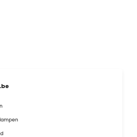
.be
en
0 lampen
jd