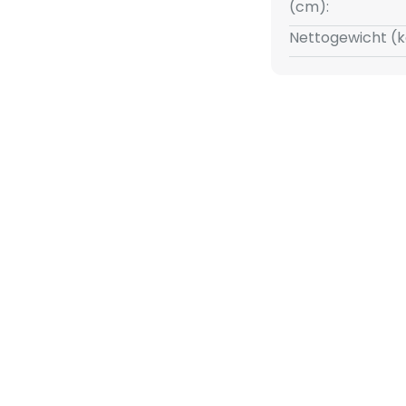
otief.
(cm):
Nettogewicht (k