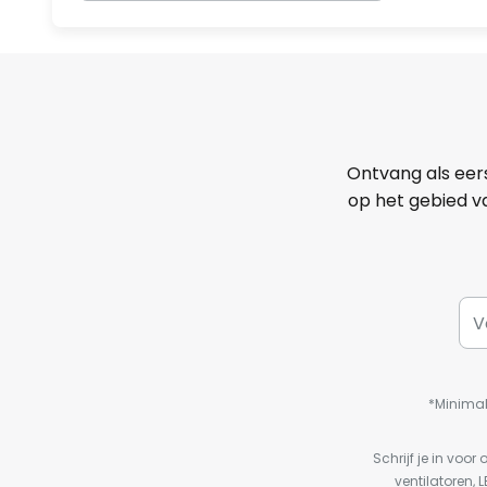
Ontvang als eer
op het gebied va
*Minimal
Schrijf je in vo
ventilatoren, 