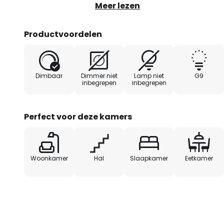
decoreren met een persoonlijk m
Meer lezen
Productvoordelen
Dimbaar
Dimmer niet
Lamp niet
G9
inbegrepen
inbegrepen
Perfect voor deze kamers
Woonkamer
Hal
Slaapkamer
Eetkamer