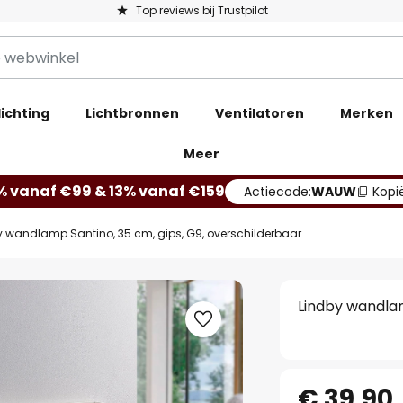
Top reviews bij Trustpilot
ichting
Lichtbronnen
Ventilatoren
Merken
Meer
% vanaf €99 & 13% vanaf €159
Actiecode:
WAUW
Kopi
y wandlamp Santino, 35 cm, gips, G9, overschilderbaar
Lindby wandlam
€ 39,90