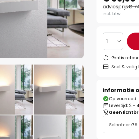
adviesprijs
€ 7
incl. btw
1
Gratis retou
Snel & veilig
Informatie o
Op voorraad
Levertijd: 2 
Geen lichtb
Selecteer G9 