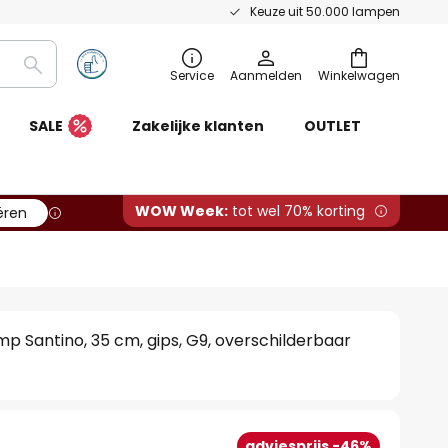
Keuze uit 50.000 lampen
Zoeken
Service
Aanmelden
Winkelwagen
SALE
Zakelijke klanten
OUTLET
WOW Week:
tot wel 70% korting
ëren
p Santino, 35 cm, gips, G9, overschilderbaar
adviesprijs -46%