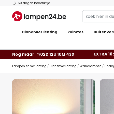
Ga
50 dagen bedenktijd
naar
Zoek
de
hier
inhoud
in
Binnenverlichting
Ruimtes
de
Buitenverl
webwinkel
EXTRA 10
Nog maar
02D 12U 10M 42S
Lampen en verlichting
Binnenverlichting
Wandlampen
Lindb
Ga
naar
het
einde
van
de