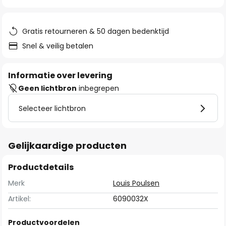
van
de
afbeeldingen-
Gratis retourneren & 50 dagen bedenktijd
gallerij
Snel & veilig betalen
Informatie over levering
Geen lichtbron
inbegrepen
Selecteer lichtbron
Gelijkaardige producten
Productdetails
Merk
Louis Poulsen
Artikel:
6090032X
Productvoordelen