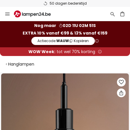
50 dagen bedenktijd
Ga
naar
de
ken
Nog maar
02D 11U 02M 50S
inhoud
EXTRA 10% vanaf €99 & 13% vanaf €159
Actiecode:
WAUW
Kopiëren
WOW Week:
tot wel 70% korting
Hanglampen
Ga
naar
het
einde
van
de
afbeeldingen-
gallerij