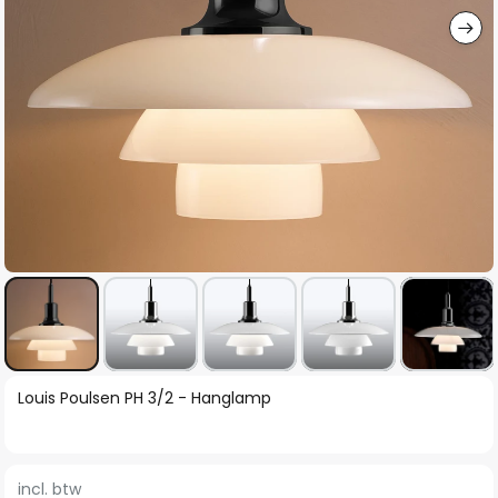
Ga
Louis Poulsen PH 3/2 - Hanglamp
naar
het
begin
incl. btw