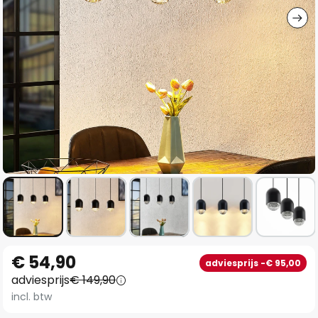
Ga
€ 54,90
adviesprijs -€ 95,00
naar
adviesprijs
€ 149,90
het
incl. btw
begin