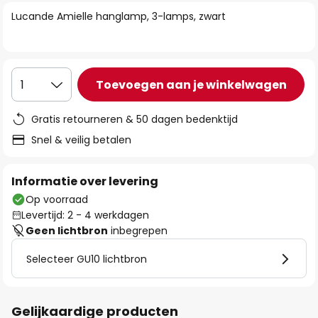
van
Lucande Amielle hanglamp, 3-lamps, zwart
de
afbeeldingen-
gallerij
Toevoegen aan je winkelwagen
1
Gratis retourneren & 50 dagen bedenktijd
Snel & veilig betalen
Informatie over levering
Op voorraad
Levertijd: 2 - 4 werkdagen
Geen lichtbron
inbegrepen
Selecteer GU10 lichtbron
Gelijkaardige producten