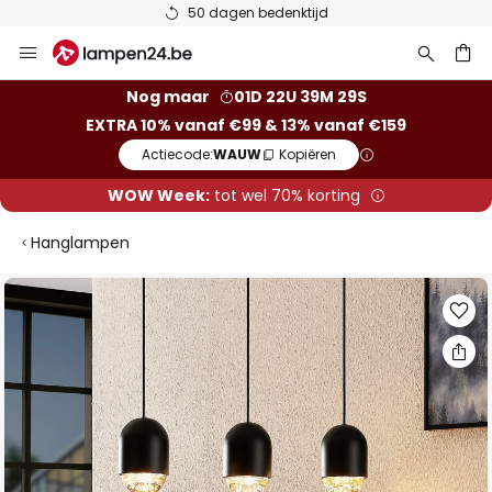
50 dagen bedenktijd
Ga
naar
de
ken
Nog maar
01D 22U 39M 28S
inhoud
EXTRA 10% vanaf €99 & 13% vanaf €159
Actiecode:
WAUW
Kopiëren
WOW Week:
tot wel 70% korting
Hanglampen
Ga
naar
het
einde
van
de
afbeeldingen-
gallerij