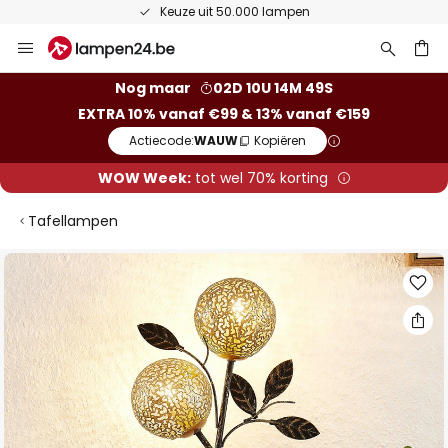
Keuze uit 50.000 lampen
Ga
naar
de
ken
Nog maar
02D 10U 14M 48S
inhoud
EXTRA 10% vanaf €99 & 13% vanaf €159
Actiecode:
WAUW
Kopiëren
WOW Week:
tot wel 70% korting
Tafellampen
Ga
naar
het
einde
van
de
afbeeldingen-
gallerij