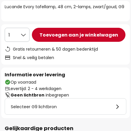
van
Lucande Evory tafellamp, 48 cm, 2-lamps, zwart/goud, G9
de
afbeeldingen-
gallerij
Toevoegen aan je winkelwagen
1
Gratis retourneren & 50 dagen bedenktijd
Snel & veilig betalen
Informatie over levering
Op voorraad
Levertijd: 2 - 4 werkdagen
Geen lichtbron
inbegrepen
Selecteer G9 lichtbron
Gelijkaardige producten