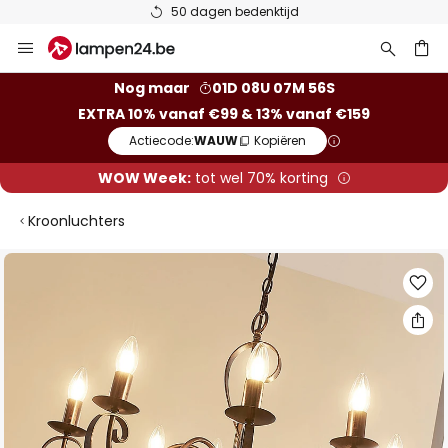
50 dagen bedenktijd
Ga
naar
de
ken
Nog maar
01D 08U 07M 56S
inhoud
EXTRA 10% vanaf €99 & 13% vanaf €159
Actiecode:
WAUW
Kopiëren
WOW Week:
tot wel 70% korting
Kroonluchters
Ga
naar
het
einde
van
de
afbeeldingen-
gallerij