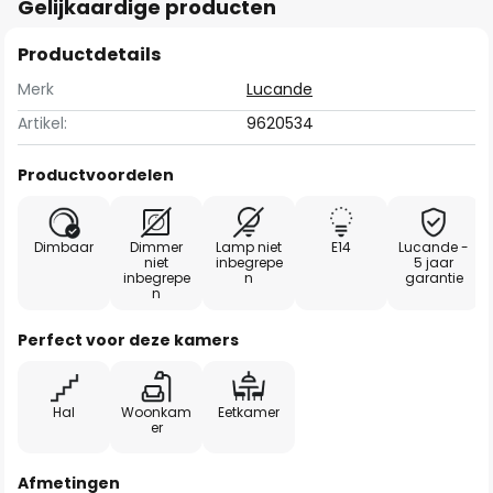
Gelijkaardige producten
Productdetails
Merk
Lucande
Artikel:
9620534
Productvoordelen
Dimbaar
Dimmer
Lamp niet
E14
Lucande -
niet
inbegrepe
5 jaar
inbegrepe
n
garantie
n
Perfect voor deze kamers
Hal
Woonkam
Eetkamer
er
Afmetingen