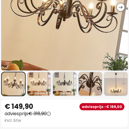
Ga
€ 149,90
adviesprijs -€ 169,00
naar
adviesprijs
€ 318,90
het
incl. btw
begin