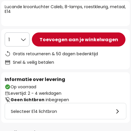
van
Lucande kroonluchter Caleb, 8-lamps, roestkleurig, metaal,
de
E14
afbeeldingen-
gallerij
Toevoegen aan je winkelwagen
1
Gratis retourneren & 50 dagen bedenktijd
Snel & veilig betalen
Informatie over levering
Op voorraad
Levertijd: 2 - 4 werkdagen
Geen lichtbron
inbegrepen
Selecteer E14 lichtbron