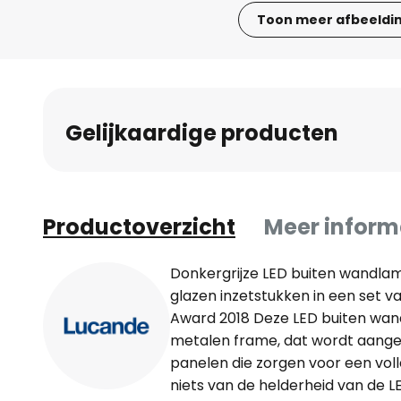
Toon meer afbeeldi
Ga
naar
het
begin
Gelijkaardige producten
van
de
afbeeldingen-
gallerij
Productoverzicht
Meer inform
Donkergrijze LED buiten wandla
glazen inzetstukken in een set v
Award 2018 Deze LED buiten wan
metalen frame, dat wordt aange
panelen die zorgen voor een volle
niets van de helderheid van de L