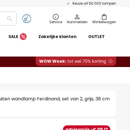
Keuze uit 50.000 lampen
Zoeken
Service
Aanmelden
Winkelwagen
SALE
Zakelijke klanten
OUTLET
WOW Week:
tot wel 70% korting
iten wandlamp Ferdinand, set van 2, grijs, 38 cm
3
adviesprijs -€ 119,17