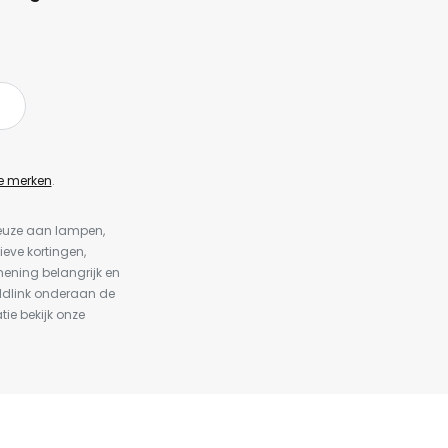
e merken
.
keuze aan lampen,
ieve kortingen,
ening belangrijk en
ldlink onderaan de
tie bekijk onze