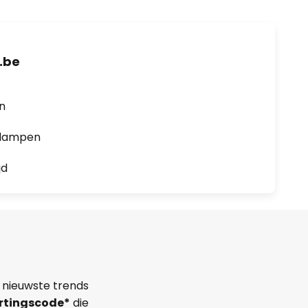
.be
en
0 lampen
jd
 nieuwste trends
rtingscode*
die