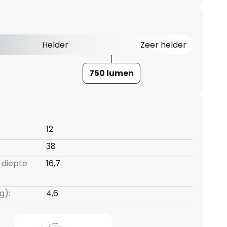
Helder
Zeer helder
750 lumen
12
38
 diepte
16,7
g):
4,6