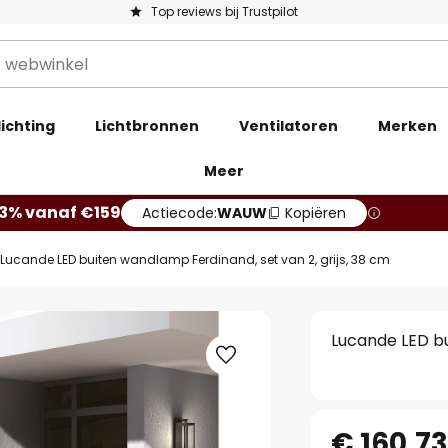
Top reviews bij Trustpilot
ichting
Lichtbronnen
Ventilatoren
Merken
Meer
13% vanaf €159
Actiecode:
WAUW
Kopiëren
Lucande LED buiten wandlamp Ferdinand, set van 2, grijs, 38 cm
Lucande LED bu
€ 160,7