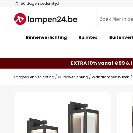
Ga
50 dagen bedenktijd
naar
Zoek
de
hier
inhoud
in
Binnenverlichting
Ruimtes
de
Buitenverl
webwinkel
EXTRA 10% vanaf €99 & 
Lampen en verlichting
Buitenverlichting
Wandlampen buiten
Ga
naar
het
einde
van
de