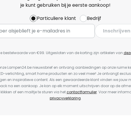
je kunt gebruiken bij je eerste aankoop!
Particuliere klant
Bedrijf
Inschrijven
e bestelwaarde van €99. Uitgesloten van de korting zijn artikelen van
dez
or onze Lampen24.be nieuwsbrief en ontvang aanbiedingen op onze ruime 
LED-verlichting, smart home producten en zo veel meer! Je ontvangt exclus
en en inspiratieve content. Als een gewaardeerde klant vinden we jouw m
back na een aankoop. Je kan op elk moment uitschrijven door op de afme
 klikken of een mailtje te sturen via het
contactformulier
. Voor meer informa
privacyverklaring
.