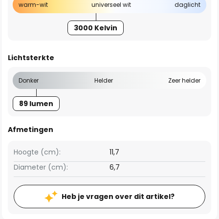
warm-wit
universeel wit
daglicht
3000 Kelvin
Lichtsterkte
Donker
Helder
Zeer helder
89 lumen
Afmetingen
Hoogte (cm):
11,7
Diameter (cm):
6,7
Heb je vragen over dit artikel?