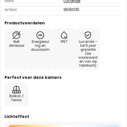
Merk
Lucande
Artikel:
9616035
Productvoordelen
Niet
Energiezui
IP67
Lucande –
dimbaar
nig en
tot 5 jaar
duurzaam
garantie
(zie
voorwaard
en van de
fabrikant)
Perfect voor deze kamers
Balkon /
Terras
Lichteffect