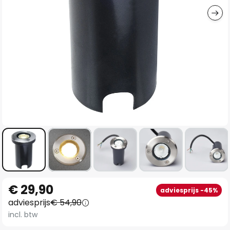
Ga
€ 29,90
adviesprijs -45%
naar
adviesprijs
€ 54,90
het
incl. btw
begin