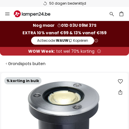
50 dagen bedenktijd
Ga
naar
de
ken
Nog maar
01D 03U 09M 37S
inhoud
EXTRA 10% vanaf €99 & 13% vanaf €159
Actiecode:
WAUW
Kopiëren
WOW Week:
tot wel 70% korting
Grondspots buiten
Ga
% korting in bulk
naar
het
einde
van
de
afbeeldingen-
gallerij