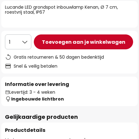
van
Lucande LED grondspot inbouwlamp Kenan, Ø 7 cm,
de
roestvrij staal, IP67
afbeeldingen-
gallerij
Toevoegen aan je winkelwagen
1
Gratis retourneren & 50 dagen bedenktijd
Snel & veilig betalen
Informatie over levering
Levertijd: 3 - 4 weken
Ingebouwde lichtbron
Gelijkaardige producten
Productdetails