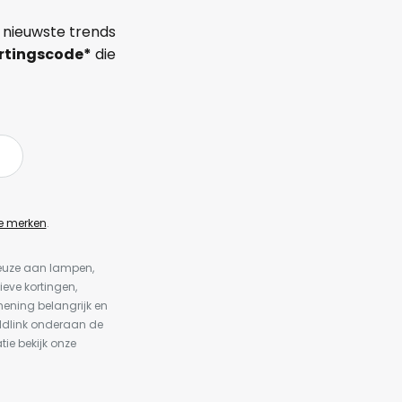
 nieuwste trends
rtingscode*
die
e merken
.
keuze aan lampen,
ieve kortingen,
ening belangrijk en
ldlink onderaan de
tie bekijk onze