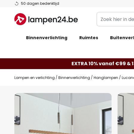
Ga
50 dagen bedenktijd
naar
Zoek
de
hier
inhoud
in
Binnenverlichting
Ruimtes
de
Buitenverl
webwinkel
EXTRA 10% vanaf €99 & 
Lampen en verlichting
Binnenverlichting
Hanglampen
Lucand
Ga
naar
het
einde
van
de