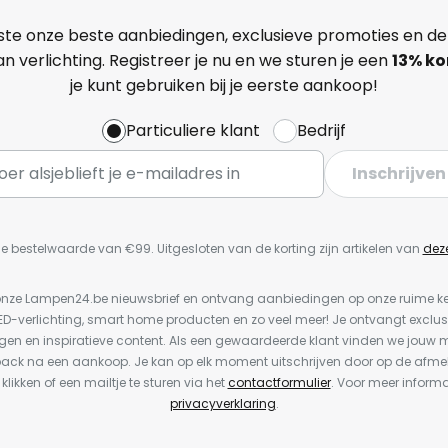
ste onze beste aanbiedingen, exclusieve promoties en de
n verlichting. Registreer je nu en we sturen je een
13%
ko
je kunt gebruiken bij je eerste aankoop!
Particuliere klant
Bedrijf
Inschrijven
e bestelwaarde van €99. Uitgesloten van de korting zijn artikelen van
dez
or onze Lampen24.be nieuwsbrief en ontvang aanbiedingen op onze ruime 
LED-verlichting, smart home producten en zo veel meer! Je ontvangt exclus
en en inspiratieve content. Als een gewaardeerde klant vinden we jouw m
back na een aankoop. Je kan op elk moment uitschrijven door op de afme
 klikken of een mailtje te sturen via het
contactformulier
. Voor meer informa
privacyverklaring
.