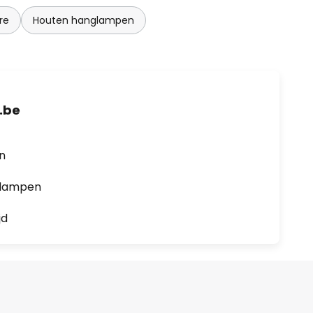
re
Houten hanglampen
.be
en
0 lampen
jd