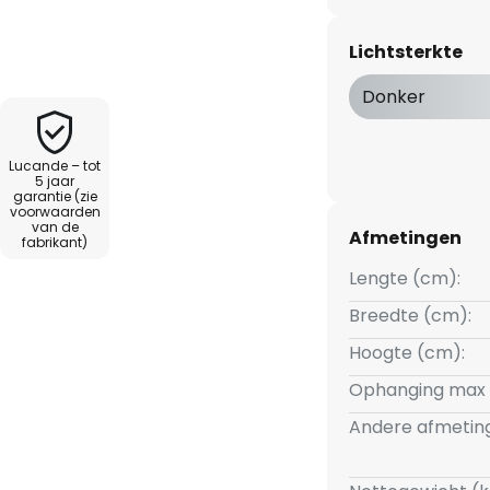
ebruikt in Scandinavische
n en strakke vormen altijd goed
Lichtsterkte
ogte kan variabel worden
ek en de helderheid kan indien
Donker
n externe dimmer.
Lucande – tot
5 jaar
garantie (zie
voorwaarden
van de
Afmetingen
fabrikant)
Lengte (cm):
Breedte (cm):
Hoogte (cm):
Ophanging max 
Andere afmetin