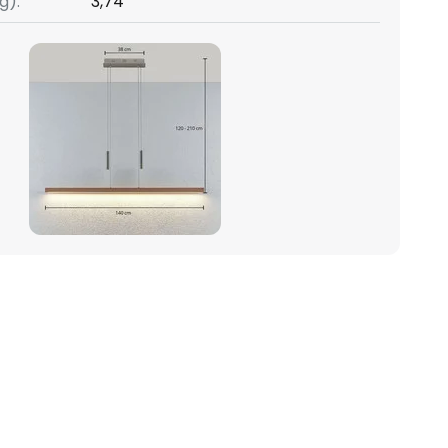
g):
3,74