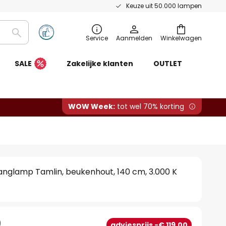
Keuze uit 50.000 lampen
Zoeken
Service
Aanmelden
Winkelwagen
SALE
Zakelijke klanten
OUTLET
WOW Week:
tot wel 70% korting
anglamp Tamlin, beukenhout, 140 cm, 3.000 K
0
adviesprijs -€ 119,00