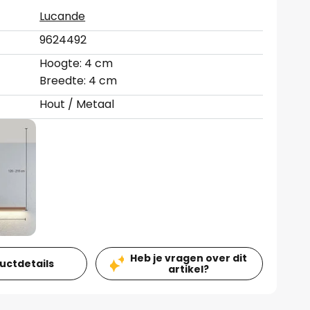
Lucande
9624492
Hoogte: 4 cm
Breedte: 4 cm
Hout / Metaal
Heb je vragen over dit
ductdetails
artikel?