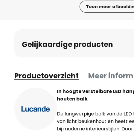
Toon meer afbeeldi
Ga
naar
het
begin
Gelijkaardige producten
van
de
afbeeldingen-
gallerij
Productoverzicht
Meer inform
In hoogte verstelbare LED ha
houten balk
De langwerpige balk van de LED
van licht beukenhout en heeft e
bij moderne interieurstijlen. Do