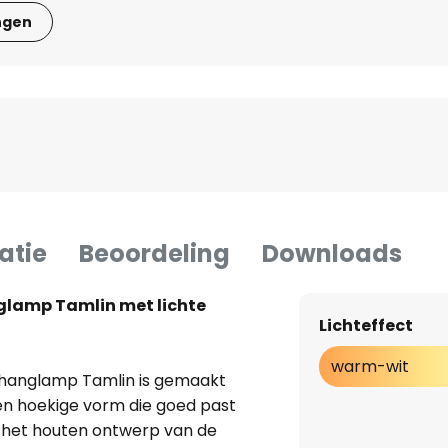
ngen
atie
Beoordeling
Downloads
nglamp Tamlin met lichte
Lichteffect
warm-wit
 hanglamp Tamlin is gemaakt
en hoekige vorm die goed past
or het houten ontwerp van de