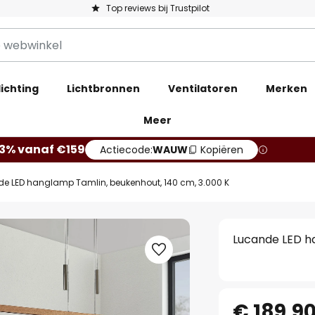
Top reviews bij Trustpilot
ichting
Lichtbronnen
Ventilatoren
Merken
Meer
13% vanaf €159
Actiecode:
WAUW
Kopiëren
e LED hanglamp Tamlin, beukenhout, 140 cm, 3.000 K
Lucande LED h
€ 189,9