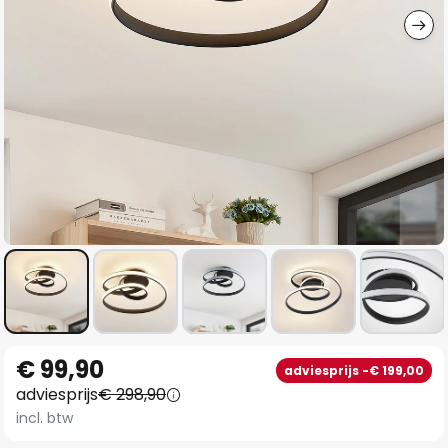
Ga
€ 99,90
adviesprijs -€ 199,00
naar
adviesprijs
€ 298,90
het
incl. btw
begin