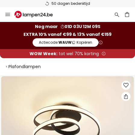
50 dagen bedenktijd
Ga
naar
de
ken
Nog maar
01D 03U 12M 09S
inhoud
EXTRA 10% vanaf €99 & 13% vanaf €159
Actiecode:
WAUW
Kopiëren
WOW Week:
tot wel 70% korting
Plafondlampen
Ga
naar
het
einde
van
de
afbeeldingen-
gallerij