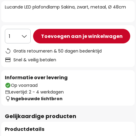
van
Lucande LED plafondlamp Sakina, zwart, metaal, Ø 48cm
de
afbeeldingen-
gallerij
Toevoegen aan je winkelwagen
1
Gratis retourneren & 50 dagen bedenktijd
Snel & veilig betalen
Informatie over levering
Op voorraad
Levertijd: 2 - 4 werkdagen
Ingebouwde lichtbron
Gelijkaardige producten
Productdetails