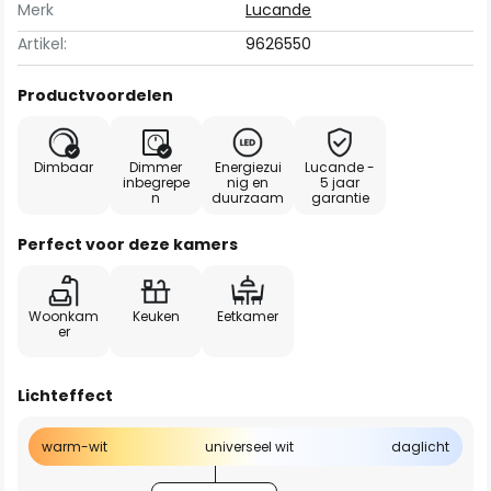
Merk
Lucande
Artikel:
9626550
Productvoordelen
Dimbaar
Dimmer
Energiezui
Lucande -
inbegrepe
nig en
5 jaar
n
duurzaam
garantie
Perfect voor deze kamers
Woonkam
Keuken
Eetkamer
er
Lichteffect
warm-wit
universeel wit
daglicht