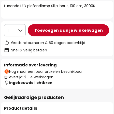
van
Lucande LED plafondlamp Silja, hout, 100 cm, 3000K
de
afbeeldingen-
gallerij
Toevoegen aan je winkelwagen
1
Gratis retourneren & 50 dagen bedenktijd
Snel & veilig betalen
Informatie over levering
Nog maar een paar artikelen beschikbaar
Levertijd: 2 - 4 werkdagen
Ingebouwde lichtbron
Gelijkaardige producten
Productdetails