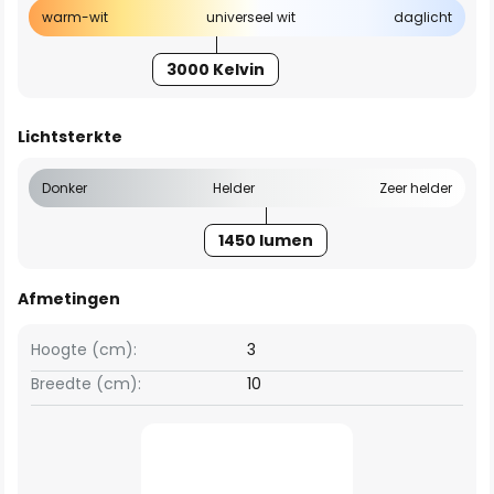
warm-wit
universeel wit
daglicht
3000 Kelvin
Lichtsterkte
Donker
Helder
Zeer helder
1450 lumen
Afmetingen
Hoogte (cm):
3
Breedte (cm):
10