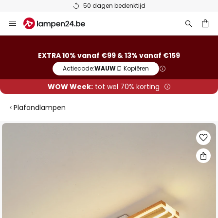
50 dagen bedenktijd
Ga
naar
de
ken
inhoud
EXTRA 10% vanaf €99 & 13% vanaf €159
Actiecode:
WAUW
Kopiëren
WOW Week:
tot wel 70% korting
Plafondlampen
Ga
naar
het
einde
van
de
afbeeldingen-
gallerij