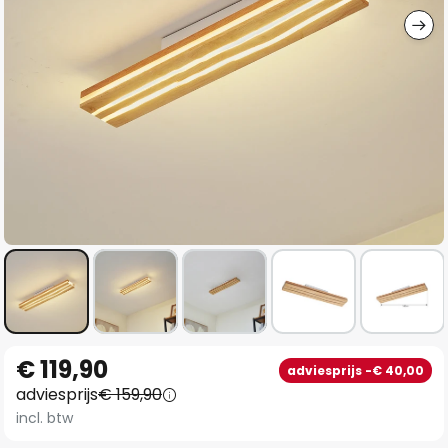
Ga
€ 119,90
adviesprijs -€ 40,00
naar
adviesprijs
€ 159,90
het
incl. btw
begin