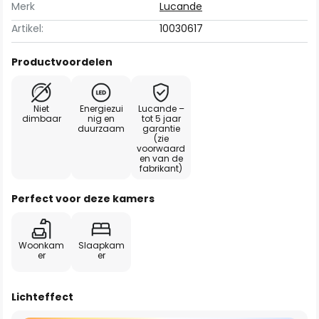
Merk
Lucande
Artikel:
10030617
Productvoordelen
Niet
Energiezui
Lucande –
dimbaar
nig en
tot 5 jaar
duurzaam
garantie
(zie
voorwaard
en van de
fabrikant)
Perfect voor deze kamers
Woonkam
Slaapkam
er
er
Lichteffect