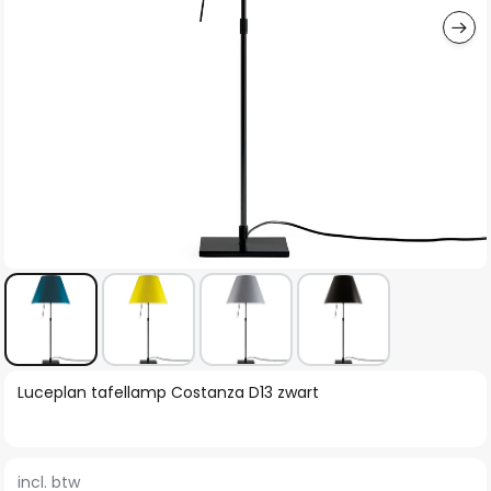
Ga
Luceplan tafellamp Costanza D13 zwart
naar
het
begin
incl. btw