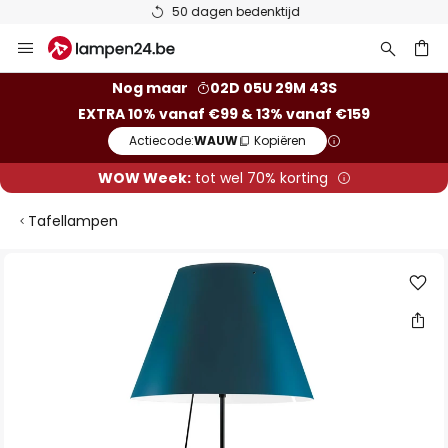
50 dagen bedenktijd
Ga
naar
de
ken
Nog maar
02D 05U 29M 43S
inhoud
EXTRA 10% vanaf €99 & 13% vanaf €159
Actiecode:
WAUW
Kopiëren
WOW Week:
tot wel 70% korting
Tafellampen
Ga
naar
het
einde
van
de
afbeeldingen-
gallerij