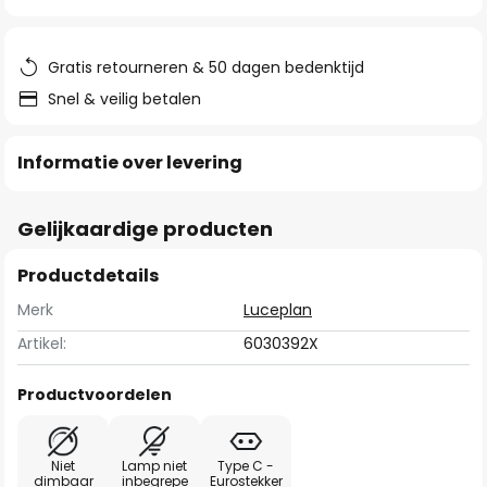
van
de
afbeeldingen-
Gratis retourneren & 50 dagen bedenktijd
gallerij
Snel & veilig betalen
Informatie over levering
Gelijkaardige producten
Productdetails
Merk
Luceplan
Artikel:
6030392X
Productvoordelen
Niet
Lamp niet
Type C -
dimbaar
inbegrepe
Eurostekker