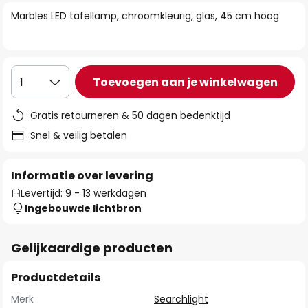
van
Marbles LED tafellamp, chroomkleurig, glas, 45 cm hoog
de
afbeeldingen-
gallerij
Toevoegen aan je winkelwagen
1
Gratis retourneren & 50 dagen bedenktijd
Snel & veilig betalen
Informatie over levering
Levertijd: 9 - 13 werkdagen
Ingebouwde lichtbron
Gelijkaardige producten
Productdetails
Merk
Searchlight