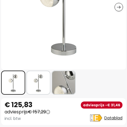
Ga
€ 125,83
adviesprijs -€ 31,46
naar
adviesprijs
€ 157,29
het
Datablad
incl. btw
begin