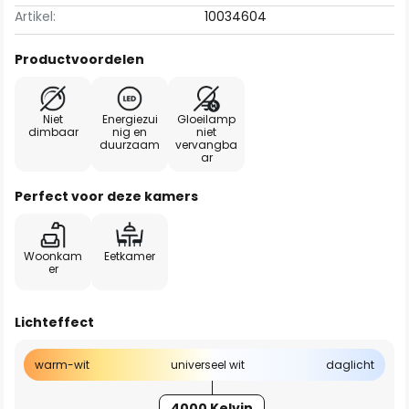
Artikel:
10034604
Productvoordelen
Niet
Energiezui
Gloeilamp
dimbaar
nig en
niet
duurzaam
vervangba
ar
Perfect voor deze kamers
Woonkam
Eetkamer
er
Lichteffect
warm-wit
universeel wit
daglicht
4000 Kelvin