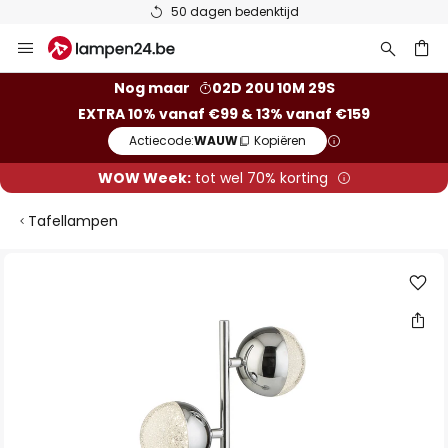
50 dagen bedenktijd
Ga
naar
de
ken
Nog maar
02D 20U 10M 28S
inhoud
EXTRA 10% vanaf €99 & 13% vanaf €159
Actiecode:
WAUW
Kopiëren
WOW Week:
tot wel 70% korting
Tafellampen
Ga
naar
het
einde
van
de
afbeeldingen-
gallerij