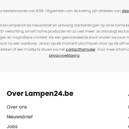
e bestelwaarde van €99. Uitgesloten van de korting zijn artikelen van
dez
or onze Lampen24.be nieuwsbrief en ontvang aanbiedingen op onze ruime 
LED-verlichting, smart home producten en zo veel meer! Je ontvangt exclus
en en inspiratieve content. Als een gewaardeerde klant vinden we jouw m
back na een aankoop. Je kan op elk moment uitschrijven door op de afme
 klikken of een mailtje te sturen via het
contactformulier
. Voor meer informa
privacyverklaring
.
Over Lampen24.be
Over ons
Nieuwsbrief
Jobs