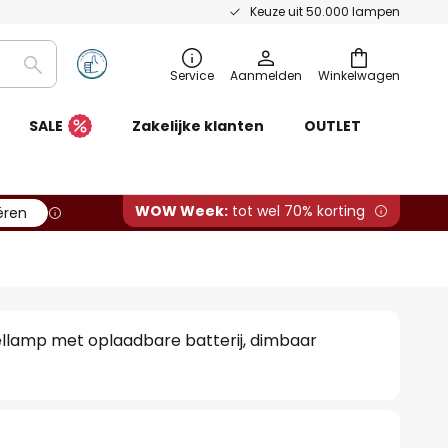
Keuze uit 50.000 lampen
Zoeken
Service
Aanmelden
Winkelwagen
SALE
Zakelijke klanten
OUTLET
WOW Week:
tot wel 70% korting
ëren
ellamp met oplaadbare batterij, dimbaar