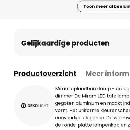
Toon meer afbeeldi
Ga
naar
het
begin
Gelijkaardige producten
van
de
afbeeldingen-
gallerij
Productoverzicht
Meer inform
Miram oplaadbare lamp - draag
dimmer De Miram LED tafellamp
gegoten aluminium en maakt indr
vorm. Het uniforme kleurensch
eenvoudige elegantie. De warmwit
de ronde, platte lampenkop en z