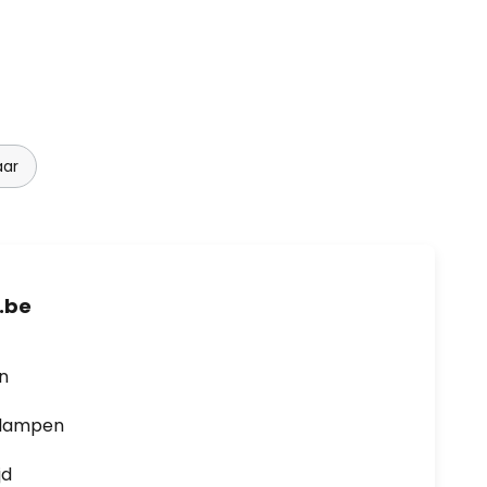
aar
.be
en
0 lampen
jd