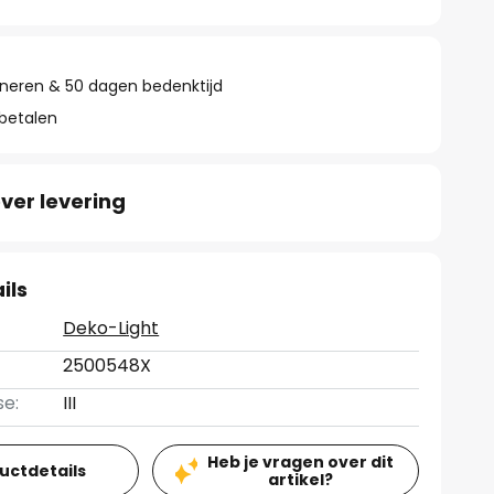
rneren & 50 dagen bedenktijd
 betalen
ver levering
ils
Deko-Light
2500548X
se:
III
Heb je vragen over dit
ductdetails
artikel?