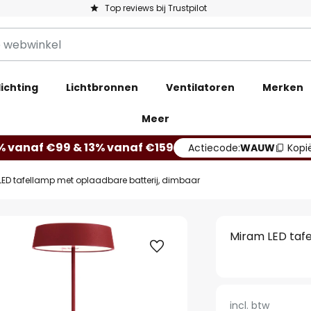
Top reviews bij Trustpilot
ichting
Lichtbronnen
Ventilatoren
Merken
Meer
% vanaf €99 & 13% vanaf €159
Actiecode:
WAUW
Kopi
ED tafellamp met oplaadbare batterij, dimbaar
Miram LED taf
incl. btw