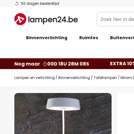
Ga
50 dagen bedenktijd
naar
Zoek
de
hier
inhoud
in
Binnenverlichting
Ruimtes
de
Buitenverl
webwinkel
EXTRA 10
Nog maar
00D 18U 28M 07S
Lampen en verlichting
Binnenverlichting
Tafellampen
Miram L
Ga
naar
het
einde
van
de