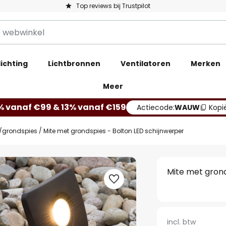
Top reviews bij Trustpilot
ichting
Lichtbronnen
Ventilatoren
Merken
Meer
% vanaf €99 & 13% vanaf €159
Actiecode:
WAUW
Kopi
s/grondspies
Mite met grondspies - Bolton LED schijnwerper
Mite met grond
incl. btw