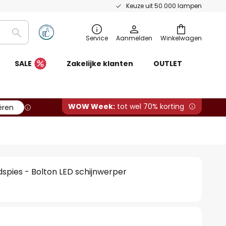
Keuze uit 50.000 lampen
Zoeken
Service
Aanmelden
Winkelwagen
SALE
Zakelijke klanten
OUTLET
WOW Week:
tot wel 70% korting
ëren
spies - Bolton LED schijnwerper