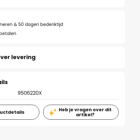
rneren & 50 dagen bedenktijd
 betalen
ver levering
ils
9506220X
Heb je vragen over dit
ductdetails
artikel?