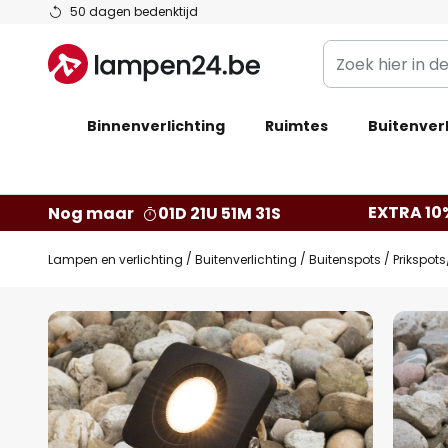
Ga
50 dagen bedenktijd
naar
Zoek
de
hier
inhoud
in
Binnenverlichting
Ruimtes
de
Buitenverl
webwinkel
EXTRA 10
Nog maar
01D 21U 51M 30S
Lampen en verlichting
Buitenverlichting
Buitenspots
Prikspot
Ga
naar
het
einde
van
de