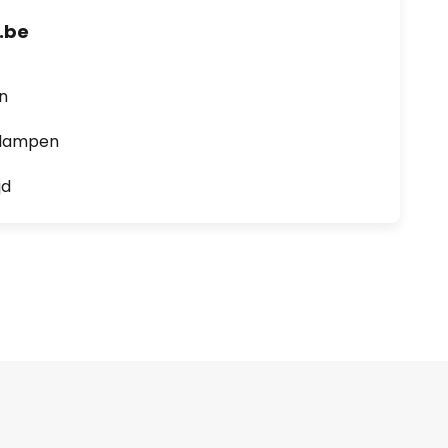
.be
en
0 lampen
jd