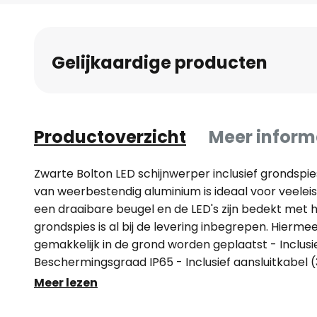
naar
het
begin
Gelijkaardige producten
van
de
afbeeldingen-
gallerij
Productoverzicht
Meer inform
Zwarte Bolton LED schijnwerper inclusief grondspi
van weerbestendig aluminium is ideaal voor veeleise
een draaibare beugel en de LED's zijn bedekt met
grondspies is al bij de levering inbegrepen. Hierm
gemakkelijk in de grond worden geplaatst - Inclus
Beschermingsgraad IP65 - Inclusief aansluitkabel 
Stralingshoek: 110°
Meer lezen