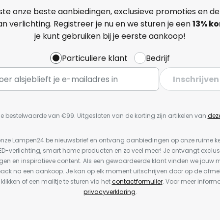
ste onze beste aanbiedingen, exclusieve promoties en de
n verlichting. Registreer je nu en we sturen je een
13%
ko
je kunt gebruiken bij je eerste aankoop!
Particuliere klant
Bedrijf
Inschrijven
e bestelwaarde van €99. Uitgesloten van de korting zijn artikelen van
dez
or onze Lampen24.be nieuwsbrief en ontvang aanbiedingen op onze ruime 
LED-verlichting, smart home producten en zo veel meer! Je ontvangt exclus
en en inspiratieve content. Als een gewaardeerde klant vinden we jouw m
back na een aankoop. Je kan op elk moment uitschrijven door op de afme
 klikken of een mailtje te sturen via het
contactformulier
. Voor meer informa
privacyverklaring
.