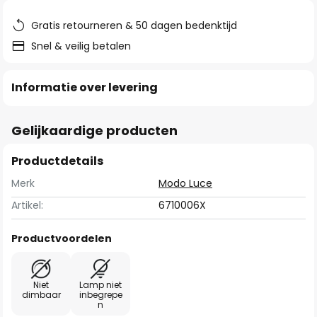
de
afbeeldingen-
Gratis retourneren & 50 dagen bedenktijd
gallerij
Snel & veilig betalen
Informatie over levering
Gelijkaardige producten
Productdetails
Merk
Modo Luce
Artikel:
6710006X
Productvoordelen
Niet
Lamp niet
dimbaar
inbegrepe
n