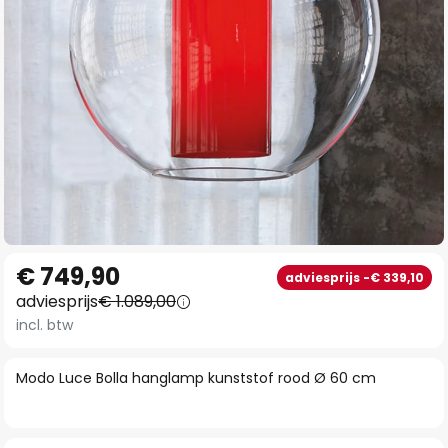
Ga
€ 749,90
adviesprijs -€ 339,10
naar
adviesprijs
€ 1.089,00
het
incl. btw
begin
van
Modo Luce Bolla hanglamp kunststof rood Ø 60 cm
de
afbeeldingen-
gallerij