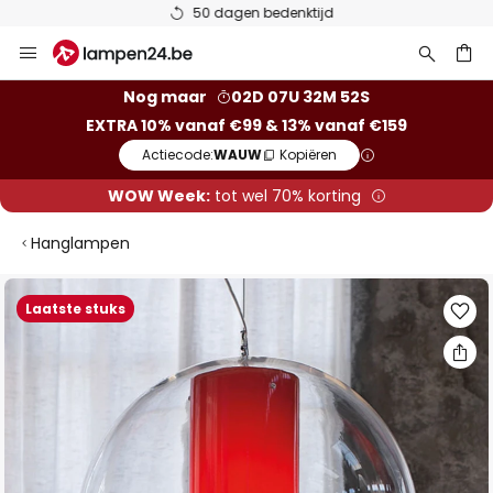
50 dagen bedenktijd
Ga
naar
de
ken
Nog maar
02D 07U 32M 52S
inhoud
EXTRA 10% vanaf €99 & 13% vanaf €159
Actiecode:
WAUW
Kopiëren
WOW Week:
tot wel 70% korting
Hanglampen
Ga
Laatste stuks
naar
het
einde
van
de
afbeeldingen-
gallerij