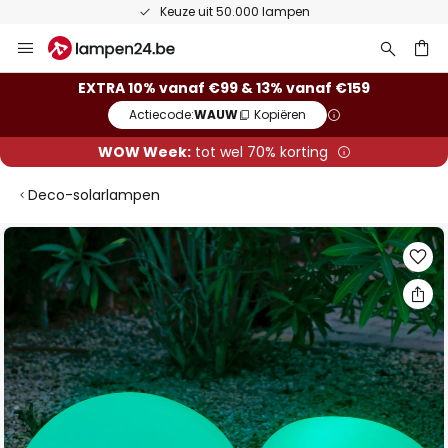
Keuze uit 50.000 lampen
Ga
naar
de
ken
EXTRA 10% vanaf €99 & 13% vanaf €159
inhoud
Actiecode:
WAUW
Kopiëren
WOW Week:
tot wel 70% korting
Deco-solarlampen
Ga
naar
het
einde
van
de
afbeeldingen-
gallerij