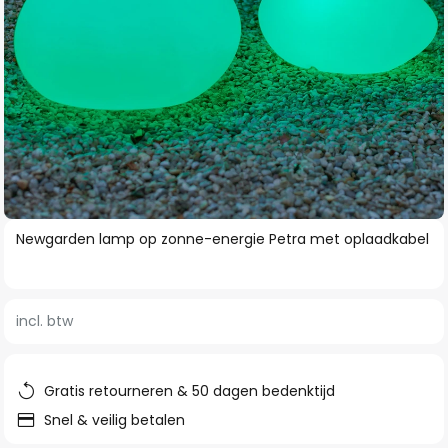
Ga
Newgarden lamp op zonne-energie Petra met oplaadkabel
naar
het
begin
incl. btw
van
de
afbeeldingen-
Gratis retourneren & 50 dagen bedenktijd
gallerij
Snel & veilig betalen