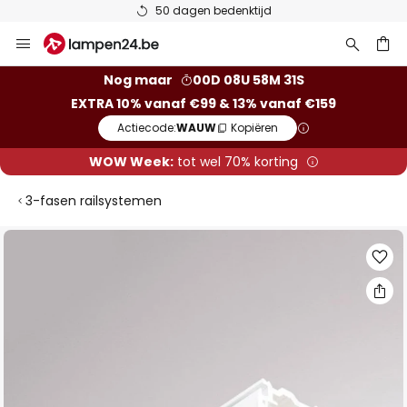
50 dagen bedenktijd
Ga
naar
de
ken
Nog maar
00D 08U 58M 31S
inhoud
EXTRA 10% vanaf €99 & 13% vanaf €159
Actiecode:
WAUW
Kopiëren
WOW Week:
tot wel 70% korting
3-fasen railsystemen
Ga
naar
het
einde
van
de
afbeeldingen-
gallerij