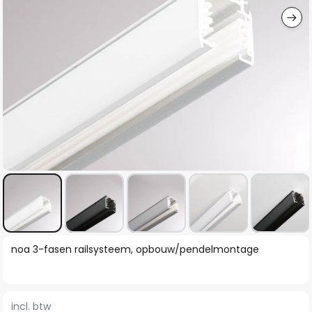
Ga
noa 3-fasen railsysteem, opbouw/pendelmontage
naar
het
begin
incl. btw