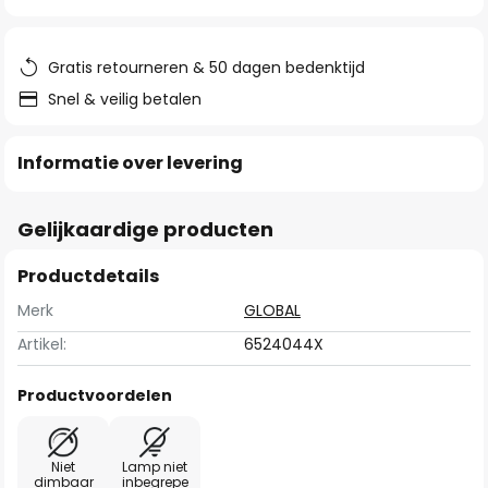
van
de
afbeeldingen-
Gratis retourneren & 50 dagen bedenktijd
gallerij
Snel & veilig betalen
Informatie over levering
Gelijkaardige producten
Productdetails
Merk
GLOBAL
Artikel:
6524044X
Productvoordelen
Niet
Lamp niet
dimbaar
inbegrepe