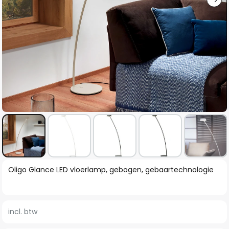
Ga
Oligo Glance LED vloerlamp, gebogen, gebaartechnologie
naar
het
begin
incl. btw
van