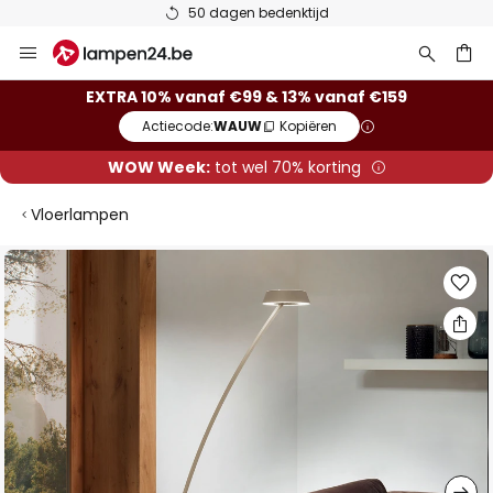
50 dagen bedenktijd
Ga
naar
de
ken
EXTRA 10% vanaf €99 & 13% vanaf €159
inhoud
Actiecode:
WAUW
Kopiëren
WOW Week:
tot wel 70% korting
Vloerlampen
Ga
naar
het
einde
van
de
afbeeldingen-
gallerij