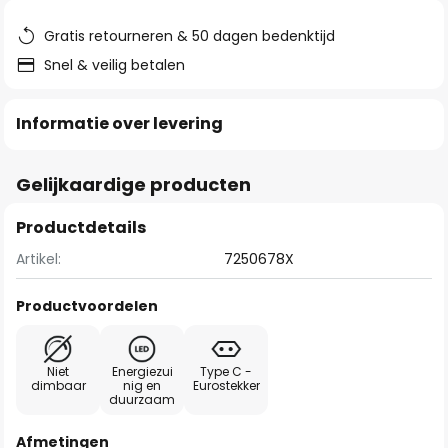
de
afbeeldingen-
Gratis retourneren & 50 dagen bedenktijd
gallerij
Snel & veilig betalen
Informatie over levering
Gelijkaardige producten
Productdetails
Artikel:
7250678X
Productvoordelen
Niet
Energiezui
Type C -
dimbaar
nig en
Eurostekker
duurzaam
Afmetingen