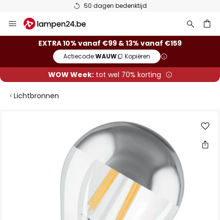
50 dagen bedenktijd
Ga
naar
de
ken
EXTRA 10% vanaf €99 & 13% vanaf €159
inhoud
Actiecode:
WAUW
Kopiëren
WOW Week:
tot wel 70% korting
Lichtbronnen
Ga
naar
het
einde
van
de
afbeeldingen-
gallerij