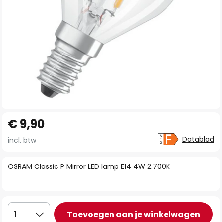
Ga
€ 9,90
naar
het
Datablad
incl. btw
begin
van
OSRAM Classic P Mirror LED lamp E14 4W 2.700K
de
afbeeldingen-
gallerij
Toevoegen aan je winkelwagen
1