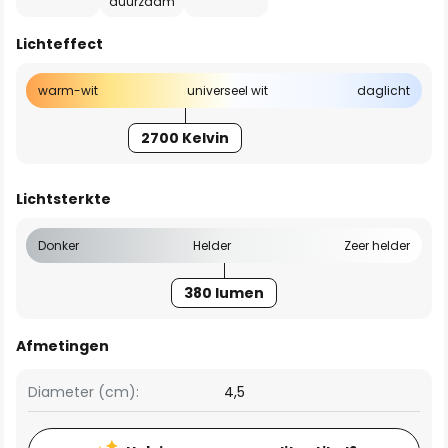
duurzaam
Lichteffect
warm-wit
universeel wit
daglicht
2700 Kelvin
Lichtsterkte
Donker
Helder
Zeer helder
380 lumen
Afmetingen
Diameter (cm):
4,5