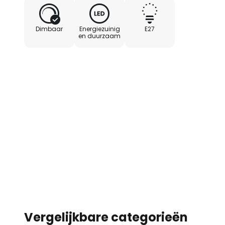
- Dimbaar en met glowdim-funct
Dimbaar
Energiezuinig
E27
naarmate het gedimd wordt)
en duurzaam
- zeer schakelbestendig met tot
- Vergelijkende waarde gloeila
Vergelijkbare categorieën