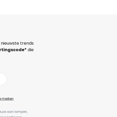
 nieuwste trends
rtingscode*
die
e merken
.
keuze aan lampen,