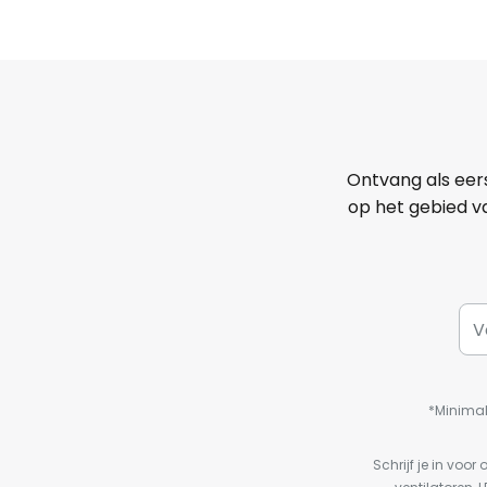
Ontvang als eer
op het gebied va
*Minimal
Schrijf je in vo