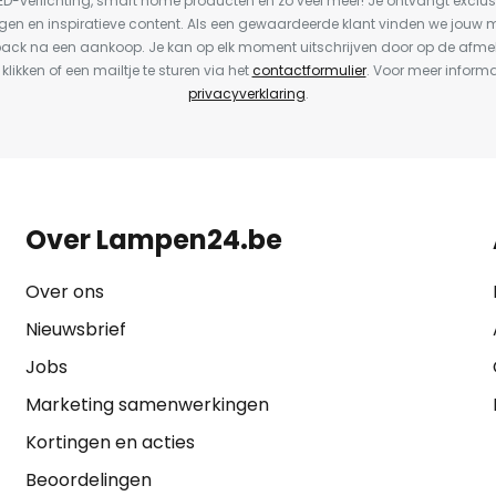
LED-verlichting, smart home producten en zo veel meer! Je ontvangt exclus
en en inspiratieve content. Als een gewaardeerde klant vinden we jouw m
back na een aankoop. Je kan op elk moment uitschrijven door op de afme
 klikken of een mailtje te sturen via het
contactformulier
. Voor meer informa
privacyverklaring
.
Over Lampen24.be
Over ons
Nieuwsbrief
Jobs
Marketing samenwerkingen
Kortingen en acties
Beoordelingen