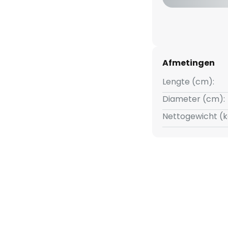
ie (licht wordt warmer
 100.000 schakelcycli
Afmetingen
Lengte (cm):
mp 60 Watt
Diameter (cm):
Nettogewicht (k