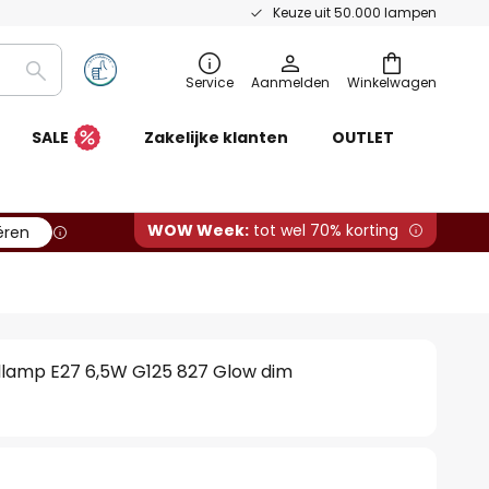
Keuze uit 50.000 lampen
Zoeken
Service
Aanmelden
Winkelwagen
SALE
Zakelijke klanten
OUTLET
WOW Week:
tot wel 70% korting
ëren
lamp E27 6,5W G125 827 Glow dim