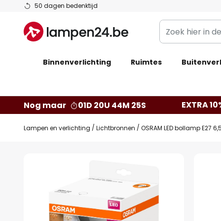
Ga
50 dagen bedenktijd
naar
Zoek
de
hier
inhoud
in
Binnenverlichting
Ruimtes
de
Buitenverl
webwinkel
EXTRA 10
Nog maar
01D 20U 44M 24S
Lampen en verlichting
Lichtbronnen
OSRAM LED bollamp E27 6,
Ga
naar
het
einde
van
de