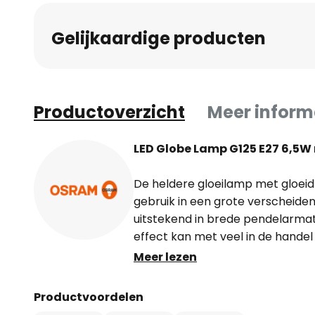
Gelijkaardige producten
Productoverzicht
Meer inform
LED Globe Lamp G125 E27 6,5W
De heldere gloeilamp met gloeid
gebruik in een grote verscheiden
uitstekend in brede pendelarma
effect kan met veel in de hande
gedimd en verandert de lichtkleu
Meer lezen
verder het licht wordt gedimd, h
Productvoordelen
Technische gegevens