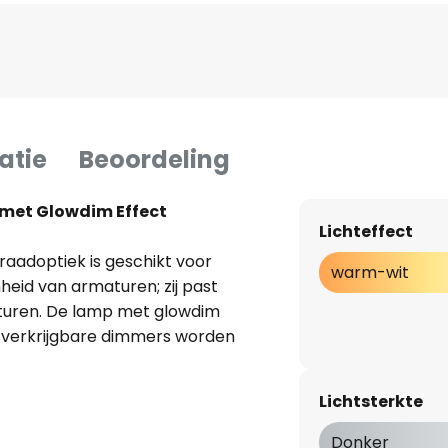
atie
Beoordeling
 met Glowdim Effect
Lichteffect
raadoptiek is geschikt voor
warm-wit
heid van armaturen; zij past
turen. De lamp met glowdim
l verkrijgbare dimmers worden
r tijdens het dimproces - hoe
oe warmer de lichtkleur wordt.
Lichtsterkte
Donker