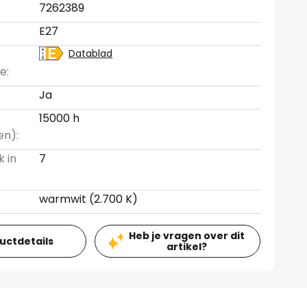
7262389
E27
Datablad
e:
Ja
15000 h
en):
k in
7
warmwit (2.700 K)
Heb je vragen over dit
ductdetails
artikel?