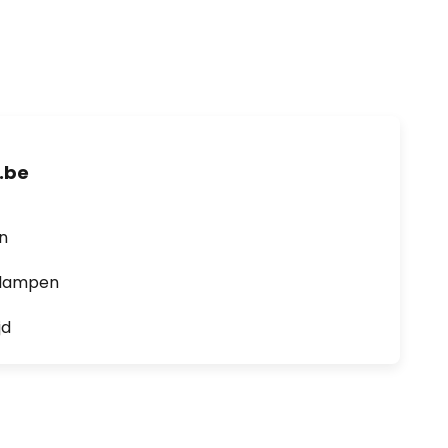
.be
en
0 lampen
jd