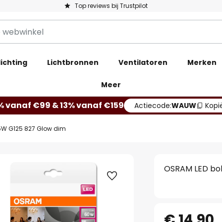
Top reviews bij Trustpilot
ichting
Lichtbronnen
Ventilatoren
Merken
Meer
% vanaf €99 & 13% vanaf €159
Actiecode:
WAUW
Kopi
5W G125 827 Glow dim
OSRAM LED bol
€ 14,90