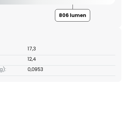
806 lumen
17,3
12,4
g):
0,0953