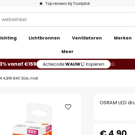
Top reviews bij Trustpilot
ichting
Lichtbronnen
Ventilatoren
Merken
Meer
13% vanaf €159
Actiecode:
WAUW
Kopiëren
4 4,9W 840 Star, mat
OSRAM LED dru
€ 4,90