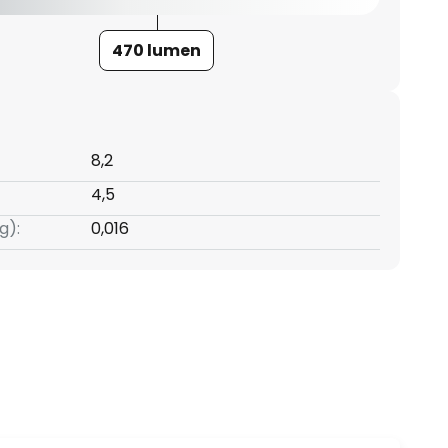
470 lumen
8,2
4,5
g):
0,016