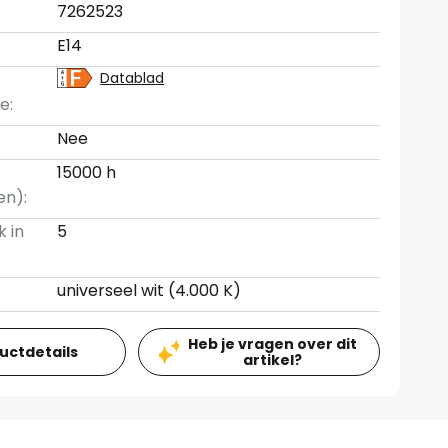
7262523
E14
Datablad
e:
Nee
15000 h
en):
k in
5
universeel wit (4.000 K)
Heb je vragen over dit
ductdetails
artikel?