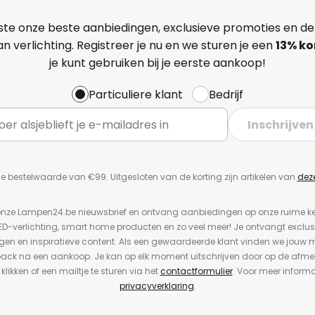
ste onze beste aanbiedingen, exclusieve promoties en de
n verlichting. Registreer je nu en we sturen je een
13%
ko
je kunt gebruiken bij je eerste aankoop!
Particuliere klant
Bedrijf
Inschrijven
e bestelwaarde van €99. Uitgesloten van de korting zijn artikelen van
dez
or onze Lampen24.be nieuwsbrief en ontvang aanbiedingen op onze ruime 
LED-verlichting, smart home producten en zo veel meer! Je ontvangt exclus
en en inspiratieve content. Als een gewaardeerde klant vinden we jouw m
back na een aankoop. Je kan op elk moment uitschrijven door op de afme
 klikken of een mailtje te sturen via het
contactformulier
. Voor meer informa
privacyverklaring
.