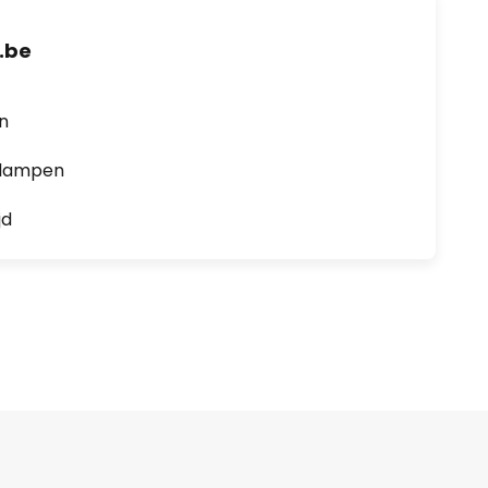
.be
en
0 lampen
jd