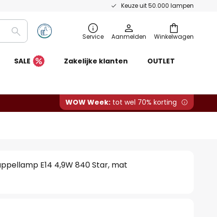
Keuze uit 50.000 lampen
Zoeken
Service
Aanmelden
Winkelwagen
SALE
Zakelijke klanten
OUTLET
WOW Week:
tot wel 70% korting
ppellamp E14 4,9W 840 Star, mat