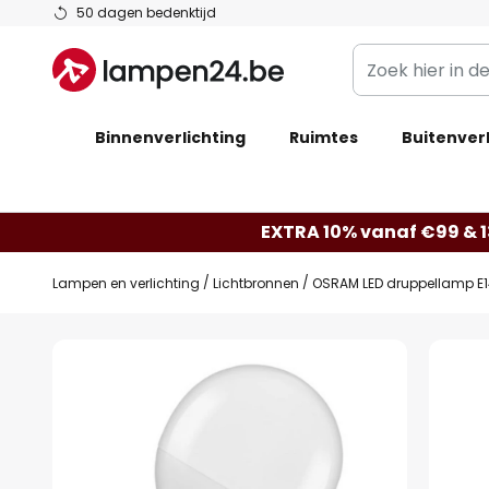
Ga
50 dagen bedenktijd
naar
Zoek
de
hier
inhoud
in
Binnenverlichting
Ruimtes
de
Buitenverl
webwinkel
EXTRA 10% vanaf €99 & 
Lampen en verlichting
Lichtbronnen
OSRAM LED druppellamp E1
Ga
naar
het
einde
van
de