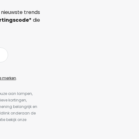
 nieuwste trends
rtingscode*
die
e merken
.
keuze aan lampen,
ieve kortingen,
ening belangrijk en
ldlink onderaan de
tie bekijk onze