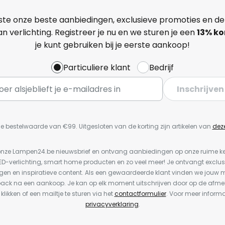
ste onze beste aanbiedingen, exclusieve promoties en de
n verlichting. Registreer je nu en we sturen je een
13%
ko
je kunt gebruiken bij je eerste aankoop!
Particuliere klant
Bedrijf
Inschrijven
e bestelwaarde van €99. Uitgesloten van de korting zijn artikelen van
dez
or onze Lampen24.be nieuwsbrief en ontvang aanbiedingen op onze ruime 
LED-verlichting, smart home producten en zo veel meer! Je ontvangt exclus
en en inspiratieve content. Als een gewaardeerde klant vinden we jouw m
back na een aankoop. Je kan op elk moment uitschrijven door op de afme
 klikken of een mailtje te sturen via het
contactformulier
. Voor meer informa
privacyverklaring
.