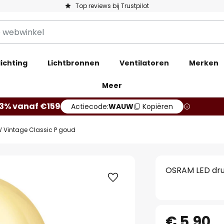
Top reviews bij Trustpilot
ichting
Lichtbronnen
Ventilatoren
Merken
Meer
13% vanaf €159
Actiecode:
WAUW
Kopiëren
W Vintage Classic P goud
OSRAM LED dru
€ 5,90