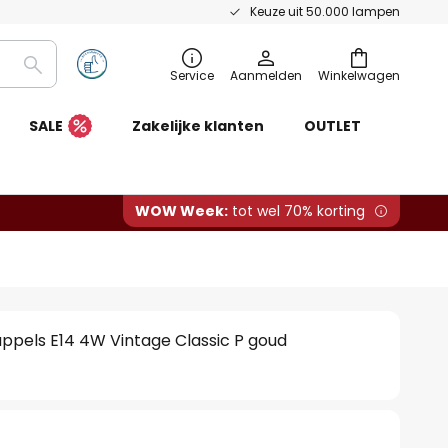
Keuze uit 50.000 lampen
Zoeken
Service
Aanmelden
Winkelwagen
SALE
Zakelijke klanten
OUTLET
WOW Week:
tot wel 70% korting
ppels E14 4W Vintage Classic P goud