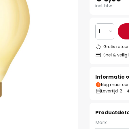
incl. btw
1
Gratis retou
Snel & veilig
Informatie o
Nog maar een 
Levertijd: 2 
Productdeta
Merk