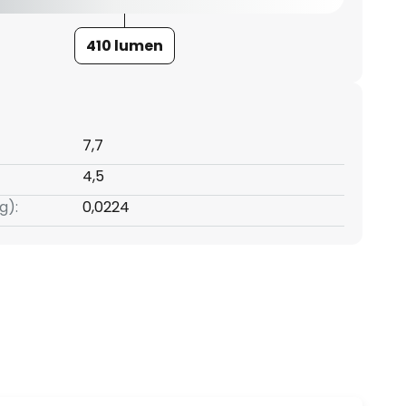
410 lumen
7,7
4,5
g):
0,0224