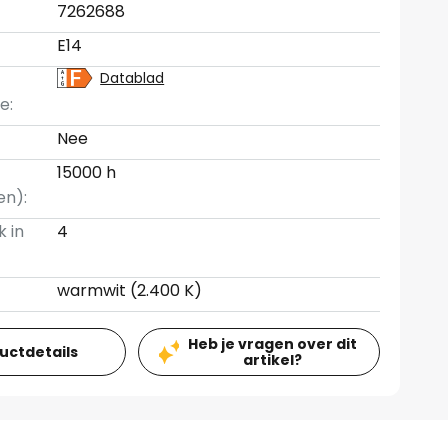
7262688
E14
Datablad
e:
Nee
15000 h
en):
k in
4
warmwit (2.400 K)
Heb je vragen over dit
ductdetails
artikel?