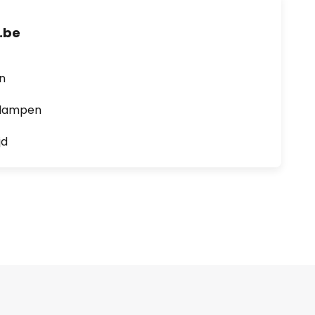
.be
en
0 lampen
jd