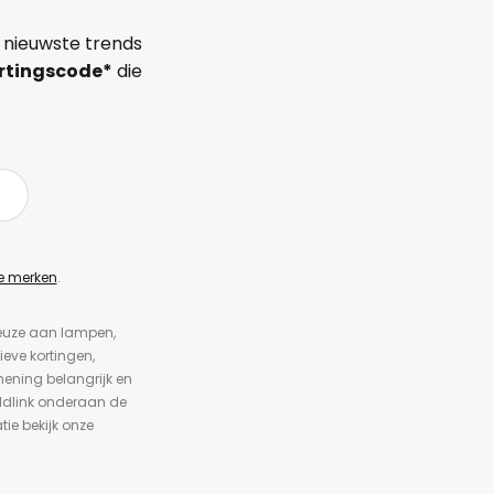
 nieuwste trends
rtingscode*
die
e merken
.
keuze aan lampen,
ieve kortingen,
ening belangrijk en
ldlink onderaan de
tie bekijk onze