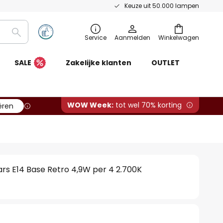
Keuze uit 50.000 lampen
Zoeken
Service
Aanmelden
Winkelwagen
SALE
Zakelijke klanten
OUTLET
WOW Week:
tot wel 70% korting
ëren
rs E14 Base Retro 4,9W per 4 2.700K