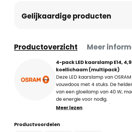
Gelijkaardige producten
Productoverzicht
Meer inform
4-pack LED kaarslamp E14, 4,
koellichaam (multipack)
Deze LED kaarslamp van OSRAM 
vouwdoos met 4 stuks. De helderh
van een gloeilamp van 40 W, maar
de energie voor nodig.
Technische gegevens / kenmerk
Meer lezen
- 100.000 schakelcycli
- Vergelijkbare wattage gloeil
Productvoordelen
- Niet dimbaar