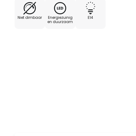
- Set van 4
Niet dimbaar
Energiezuinig
E14
en duurzaam