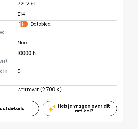
7262191
E14
Datablad
e:
Nee
10000 h
en):
k in
5
warmwit (2.700 K)
Heb je vragen over dit
ductdetails
artikel?