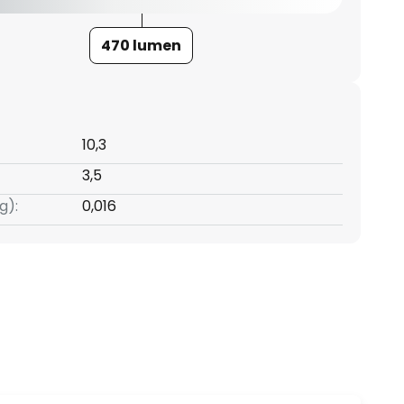
470 lumen
10,3
3,5
g):
0,016