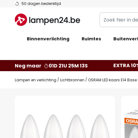
Ga
50 dagen bedenktijd
naar
Zoek
de
hier
inhoud
in
Binnenverlichting
Ruimtes
de
Buitenverl
webwinkel
EXTRA 10
Nog maar
01D 21U 25M 13S
Lampen en verlichting
Lichtbronnen
OSRAM LED kaars E14 Base 
Ga
naar
het
einde
van
de