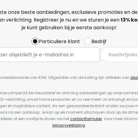
ste onze beste aanbiedingen, exclusieve promoties en de
n verlichting. Registreer je nu en we sturen je een
13%
ko
je kunt gebruiken bij je eerste aankoop!
Particuliere klant
Bedrijf
Inschrijven
e bestelwaarde van €99. Uitgesloten van de korting zijn artikelen van
dez
or onze Lampen24.be nieuwsbrief en ontvang aanbiedingen op onze ruime 
LED-verlichting, smart home producten en zo veel meer! Je ontvangt exclus
en en inspiratieve content. Als een gewaardeerde klant vinden we jouw m
back na een aankoop. Je kan op elk moment uitschrijven door op de afme
 klikken of een mailtje te sturen via het
contactformulier
. Voor meer informa
privacyverklaring
.