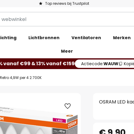
Top reviews bij Trustpilot
ichting
Lichtbronnen
Ventilatoren
Merken
Meer
% vanaf €99 & 13% vanaf €159
Actiecode:
WAUW
Kopi
Retro 4,9W per 4 2.700K
OSRAM LED kaa
€ 9,90