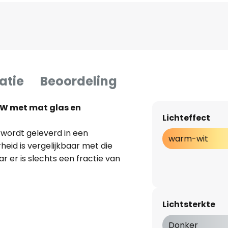
atie
Beoordeling
9W met mat glas en
Lichteffect
wordt geleverd in een
warm-wit
eid is vergelijkbaar met die
 er is slechts een fractie van
en:
Lichtsterkte
amp 40W
Donker