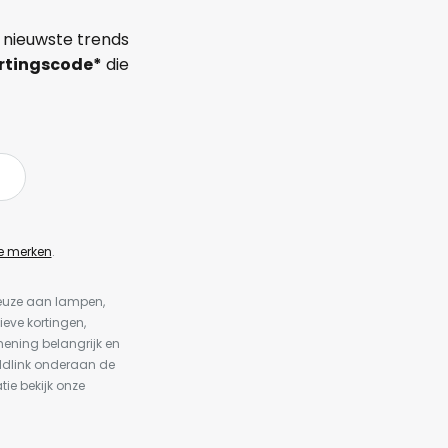
 nieuwste trends
rtingscode*
die
e merken
.
keuze aan lampen,
ieve kortingen,
ening belangrijk en
ldlink onderaan de
tie bekijk onze