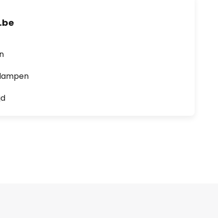
.be
en
0 lampen
jd