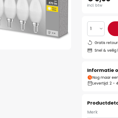
incl. btw
1
Gratis retou
Snel & veilig
Informatie o
Nog maar een 
Levertijd: 2 
Productdeta
Merk