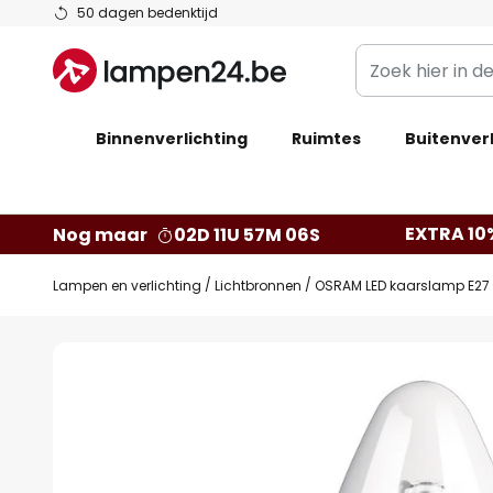
Ga
50 dagen bedenktijd
naar
Zoek
de
hier
inhoud
in
Binnenverlichting
Ruimtes
de
Buitenverl
webwinkel
EXTRA 10
Nog maar
02D 11U 57M 06S
Lampen en verlichting
Lichtbronnen
OSRAM LED kaarslamp E27 
Ga
naar
het
einde
van
de