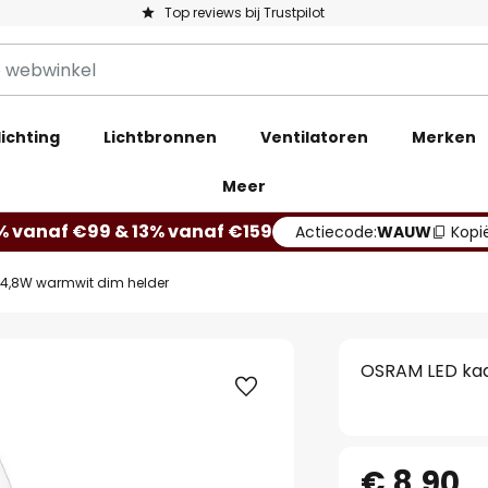
Top reviews bij Trustpilot
ichting
Lichtbronnen
Ventilatoren
Merken
Meer
% vanaf €99 & 13% vanaf €159
Actiecode:
WAUW
Kopi
4,8W warmwit dim helder
OSRAM LED kaa
€ 8,90