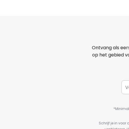
Ontvang als eer
op het gebied va
*Minimal
Schrijf je in vo