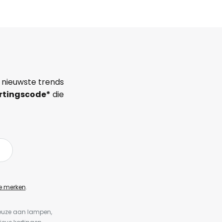
 nieuwste trends
rtingscode*
die
e merken
.
keuze aan lampen,