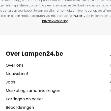
LED-verlichting, smart home producten en zo veel meer! Je ontvangt exclus
en en inspiratieve content. Als een gewaardeerde klant vinden we jouw m
back na een aankoop. Je kan op elk moment uitschrijven door op de afme
 klikken of een mailtje te sturen via het
contactformulier
. Voor meer informa
privacyverklaring
.
Over Lampen24.be
Over ons
Nieuwsbrief
Jobs
Marketing samenwerkingen
Kortingen en acties
Beoordelingen