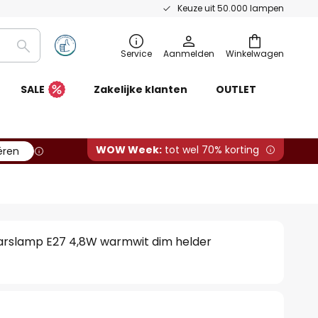
Keuze uit 50.000 lampen
Zoeken
Service
Aanmelden
Winkelwagen
SALE
Zakelijke klanten
OUTLET
WOW Week:
tot wel 70% korting
ëren
rslamp E27 4,8W warmwit dim helder