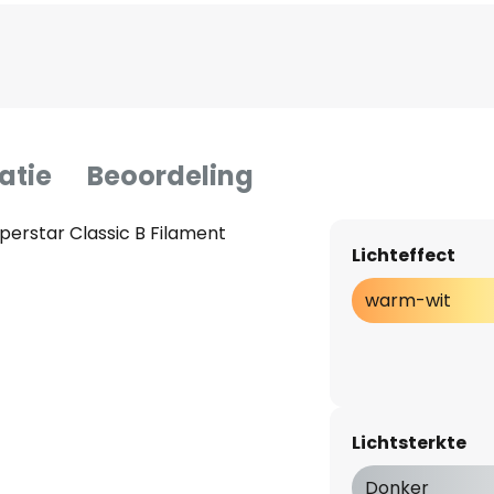
atie
Beoordeling
erstar Classic B Filament
Lichteffect
warm-wit
Lichtsterkte
Donker