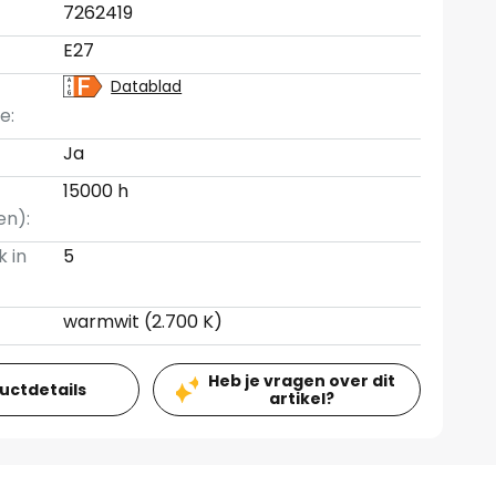
7262419
E27
Datablad
e:
Ja
15000 h
en):
k in
5
warmwit (2.700 K)
Heb je vragen over dit
ductdetails
artikel?