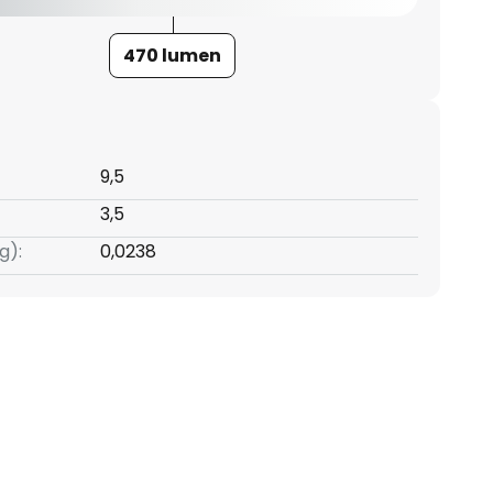
470 lumen
9,5
3,5
g):
0,0238