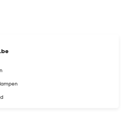
.be
en
0 lampen
jd