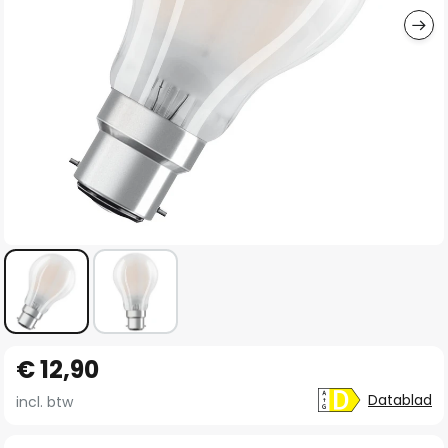
Ga
€ 12,90
naar
het
Datablad
incl. btw
begin