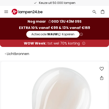
Keuze uit 50.000 lampen
Ga
naar
de
ken
Nog maar
00D 13U 43M 04S
inhoud
EXTRA 10% vanaf €99 & 13% vanaf €159
Actiecode:
WAUW
Kopiëren
WOW Week:
tot wel 70% korting
Lichtbronnen
Ga
naar
het
einde
van
de
afbeeldingen-
gallerij