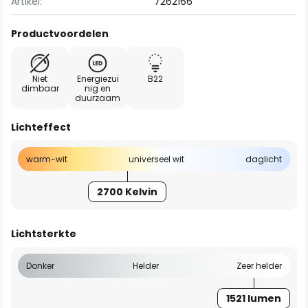
Artikel:
7262166
Productvoordelen
Niet
Energiezui
B22
dimbaar
nig en
duurzaam
Lichteffect
warm-wit
universeel wit
daglicht
2700 Kelvin
Lichtsterkte
Donker
Helder
Zeer helder
1521 lumen