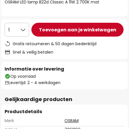
van
OSRAM LED lamp B22d Classic A 11W 2.700K mat
de
afbeeldingen-
gallerij
Toevoegen aan je winkelwagen
1
Gratis retourneren & 50 dagen bedenktijd
Snel & veilig betalen
Informatie over levering
Op voorraad
Levertijd: 2 - 4 werkdagen
Gelijkaardige producten
Productdetails
Merk
OSRAM