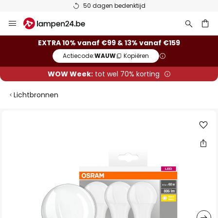
50 dagen bedenktijd
Ga
naar
de
ken
EXTRA 10% vanaf €99 & 13% vanaf €159
inhoud
Actiecode:
WAUW
Kopiëren
WOW Week:
tot wel 70% korting
Lichtbronnen
Ga
naar
het
einde
van
de
afbeeldingen-
gallerij