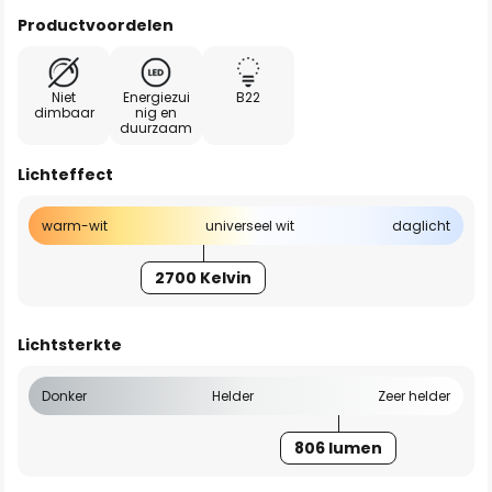
Productvoordelen
Niet
Energiezui
B22
dimbaar
nig en
duurzaam
Lichteffect
warm-wit
universeel wit
daglicht
2700 Kelvin
Lichtsterkte
Donker
Helder
Zeer helder
806 lumen