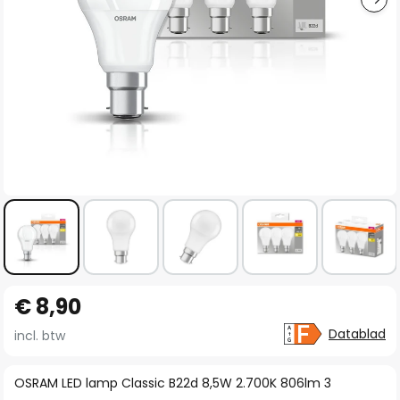
Ga
€ 8,90
naar
het
Datablad
incl. btw
begin
van
OSRAM LED lamp Classic B22d 8,5W 2.700K 806lm 3