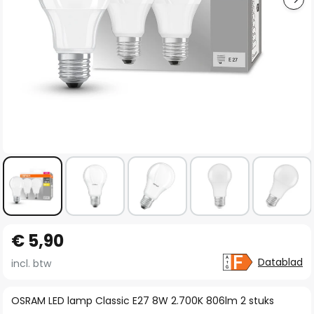
Ga
€ 5,90
naar
het
Datablad
incl. btw
begin
van
OSRAM LED lamp Classic E27 8W 2.700K 806lm 2 stuks