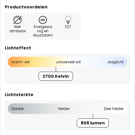
Productvoordelen
Niet
Energiezui
E27
dimbaar
nig en
duurzaam
Lichteffect
warm-wit
universeel wit
daglicht
2700 Kelvin
Lichtsterkte
Donker
Helder
Zeer helder
806 lumen