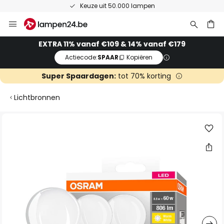
Keuze uit 50.000 lampen
Ga
naar
de
ken
EXTRA 11% vanaf €109 & 14% vanaf €179
inhoud
Actiecode:
SPAAR
Kopiëren
Super Spaardagen:
tot 70% korting
Lichtbronnen
Ga
naar
het
einde
van
de
afbeeldingen-
gallerij