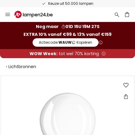
Keuze uit 50.000 lampen
Ga
naar
de
ken
Nog maar
01D 15U 19M 26S
inhoud
EXTRA 10% vanaf €99 & 13% vanaf €159
Actiecode:
WAUW
Kopiëren
WOW Week:
tot wel 70% korting
Lichtbronnen
Ga
naar
het
einde
van
de
afbeeldingen-
gallerij