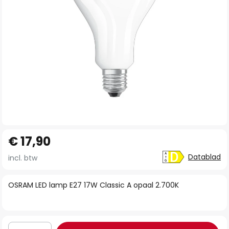
Ga
€ 17,90
naar
het
Datablad
incl. btw
begin
van
OSRAM LED lamp E27 17W Classic A opaal 2.700K
de
afbeeldingen-
gallerij