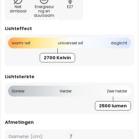
Niet
Energiezui
E27
dimbaar
nig en
duurzaam
Lichteffect
warm-wit
universeel wit
daglicht
2700 Kelvin
Lichtsterkte
Donker
Helder
Zeer helder
2500 lumen
Afmetingen
Diameter (cm):
7