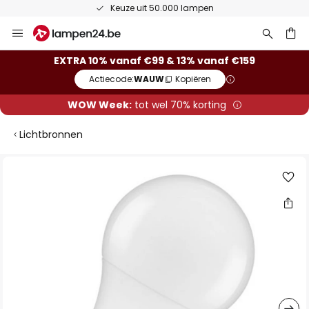
Keuze uit 50.000 lampen
Ga
naar
de
ken
EXTRA 10% vanaf €99 & 13% vanaf €159
inhoud
Actiecode:
WAUW
Kopiëren
WOW Week:
tot wel 70% korting
Lichtbronnen
Ga
naar
het
einde
van
de
afbeeldingen-
gallerij