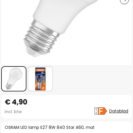
Ga
€ 4,90
naar
het
Datablad
incl. btw
begin
van
OSRAM LED lamp E27 8W 840 Star A60, mat