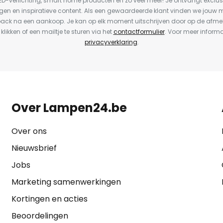
LED-verlichting, smart home producten en zo veel meer! Je ontvangt exclus
en en inspiratieve content. Als een gewaardeerde klant vinden we jouw m
back na een aankoop. Je kan op elk moment uitschrijven door op de afme
 klikken of een mailtje te sturen via het
contactformulier
. Voor meer informa
privacyverklaring
.
Over Lampen24.be
Over ons
Nieuwsbrief
Jobs
Marketing samenwerkingen
Kortingen en acties
Beoordelingen