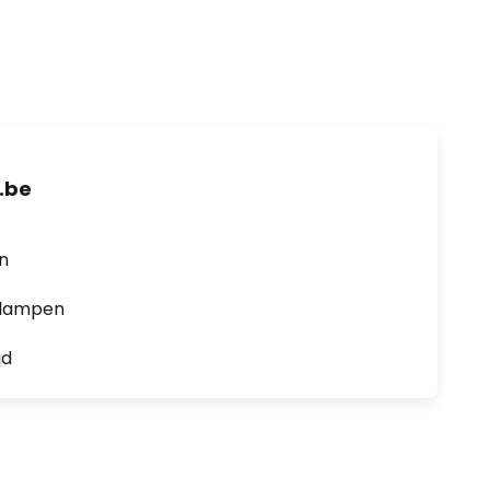
.be
en
0 lampen
jd