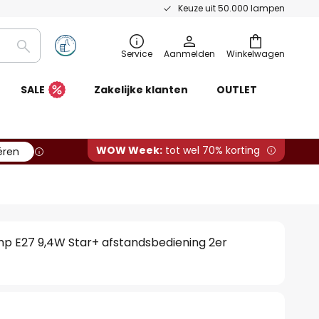
Keuze uit 50.000 lampen
Zoeken
Service
Aanmelden
Winkelwagen
SALE
Zakelijke klanten
OUTLET
WOW Week:
tot wel 70% korting
ëren
p E27 9,4W Star+ afstandsbediening 2er