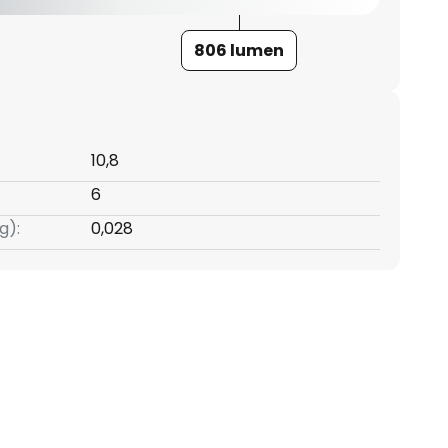
806 lumen
10,8
6
g):
0,028