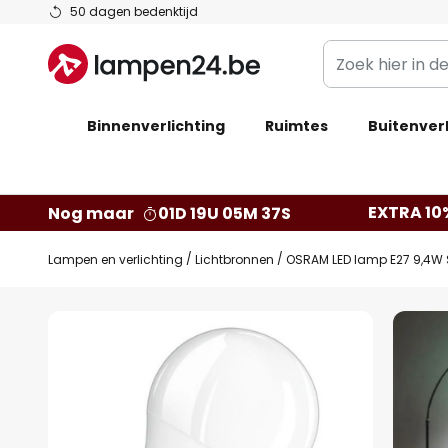
Ga
50 dagen bedenktijd
naar
Zoek
de
hier
inhoud
in
Binnenverlichting
Ruimtes
de
Buitenverl
webwinkel
EXTRA 10
Nog maar
01D 19U 05M 36S
Lampen en verlichting
Lichtbronnen
OSRAM LED lamp E27 9,4W 
Ga
naar
het
einde
van
de