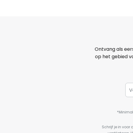
Ontvang als eer
op het gebied va
*Minimal
Schrijf je in vo