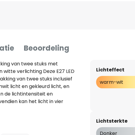
atie
Beoordeling
kking van twee stuks met
Lichteffect
 witte verlichting Deze E27 LED
kking van twee stuks inclusief
warm-wit
wit licht en gekleurd licht, en
de lichtintensiteit en
ndien kan het licht in vier
n vier vooraf ingestelde
urlussen, met één druk op de
Lichtsterkte
hnische
en voordelige
Donker