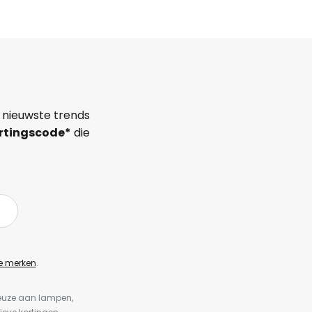
 nieuwste trends
rtingscode*
die
e merken
.
keuze aan lampen,