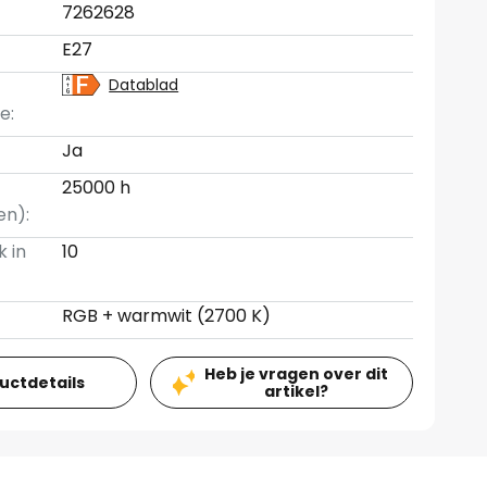
7262628
E27
Datablad
e:
Ja
25000 h
en):
k in
10
RGB + warmwit (2700 K)
Heb je vragen over dit
ductdetails
artikel?