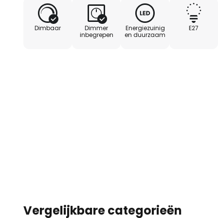
dubbelverpakking inclusief intuït
afstandsbediening - veranderbar
Dimbaar
Dimmer
Energiezuinig
E27
of gekleurd licht - vier vooraf i
inbegrepen
en duurzaam
Flash, strobe, smooth en mode - 
vergelijkende waarde voor tradi
Vergelijkbare categorieën