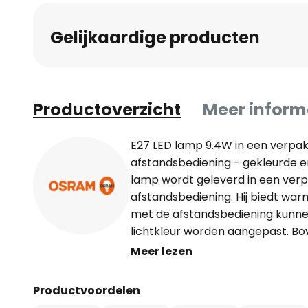
Gelijkaardige producten
Productoverzicht
Meer inform
E27 LED lamp 9.4W in een verpa
afstandsbediening - gekleurde en
lamp wordt geleverd in een verpa
afstandsbediening. Hij biedt warm
met de afstandsbediening kunnen 
lichtkleur worden aangepast. Bove
stappen worden gedimd en kunne
Meer lezen
lichtscenario's, zogenaamde kle
knop worden geselecteerd. Tec
Productvoordelen
gegevens/eigenschappen: - in e