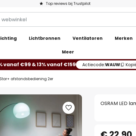
Top reviews bij Trustpilot
ichting
Lichtbronnen
Ventilatoren
Merken
Meer
% vanaf €99 & 13% vanaf €159
Actiecode:
WAUW
Kopi
Star+ afstandsbediening 2er
OSRAM LED lam
€ 22,90