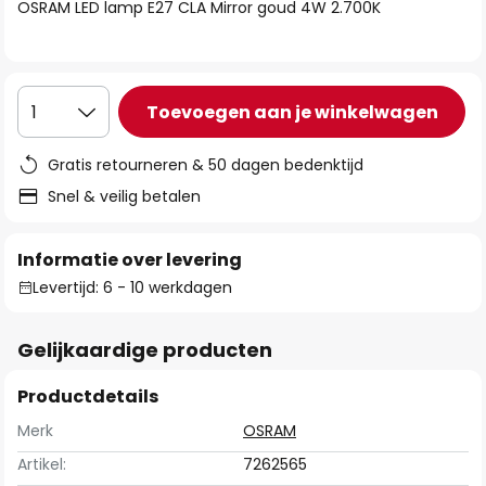
van
OSRAM LED lamp E27 CLA Mirror goud 4W 2.700K
de
afbeeldingen-
gallerij
Toevoegen aan je winkelwagen
1
Gratis retourneren & 50 dagen bedenktijd
Snel & veilig betalen
Informatie over levering
Levertijd: 6 - 10 werkdagen
Gelijkaardige producten
Productdetails
Merk
OSRAM
Artikel:
7262565