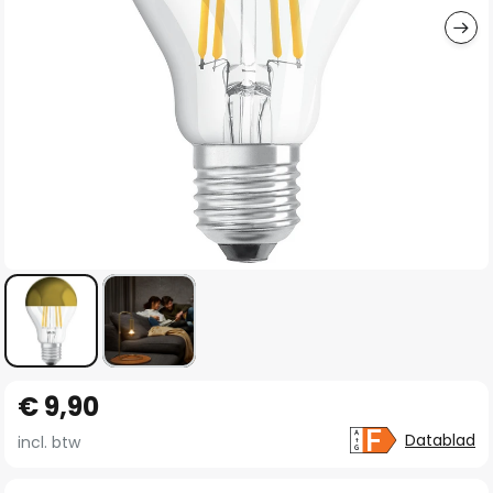
Ga
€ 9,90
naar
het
Datablad
incl. btw
begin