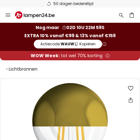
50 dagen bedenktijd
Ga
naar
de
ken
Nog maar
02D 10U 22M 59S
inhoud
EXTRA 10% vanaf €99 & 13% vanaf €159
Actiecode:
WAUW
Kopiëren
WOW Week:
tot wel 70% korting
Lichtbronnen
Ga
naar
het
einde
van
de
afbeeldingen-
gallerij