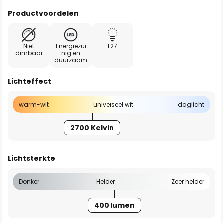
Productvoordelen
Niet
Energiezui
E27
dimbaar
nig en
duurzaam
Lichteffect
warm-wit
universeel wit
daglicht
2700 Kelvin
Lichtsterkte
Donker
Helder
Zeer helder
400 lumen