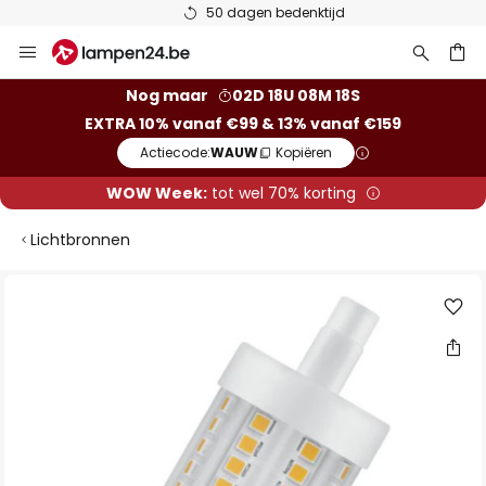
50 dagen bedenktijd
Ga
naar
de
ken
Nog maar
02D 18U 08M 18S
inhoud
EXTRA 10% vanaf €99 & 13% vanaf €159
Actiecode:
WAUW
Kopiëren
WOW Week:
tot wel 70% korting
Lichtbronnen
Ga
naar
het
einde
van
de
afbeeldingen-
gallerij