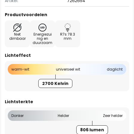
Artikel:
7262654
Productvoordelen
Niet
Energiezui
R7s 78.3
dimbaar
nig en
mm
duurzaam
Lichteffect
warm-wit
universeel wit
daglicht
2700 Kelvin
Lichtsterkte
Donker
Helder
Zeer helder
806 lumen