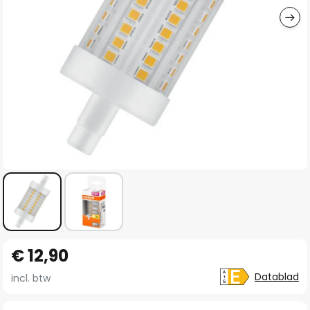
Ga
€ 12,90
naar
het
Datablad
incl. btw
begin