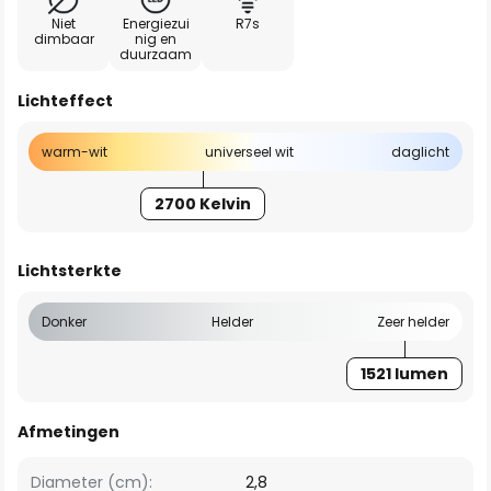
Niet
Energiezui
R7s
dimbaar
nig en
duurzaam
Lichteffect
warm-wit
universeel wit
daglicht
2700 Kelvin
Lichtsterkte
Donker
Helder
Zeer helder
1521 lumen
Afmetingen
Diameter (cm):
2,8