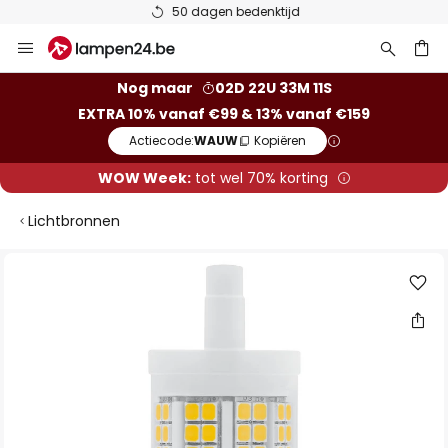
50 dagen bedenktijd
Ga
naar
de
ken
Nog maar
02D 22U 33M 11S
inhoud
EXTRA 10% vanaf €99 & 13% vanaf €159
Actiecode:
WAUW
Kopiëren
WOW Week:
tot wel 70% korting
Lichtbronnen
Ga
naar
het
einde
van
de
afbeeldingen-
gallerij