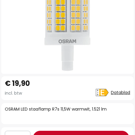
Ga
€ 19,90
naar
het
Datablad
incl. btw
begin
van
OSRAM LED staaflamp R7s 11,5W warmwit, 1.521 lm
de
afbeeldingen-
gallerij