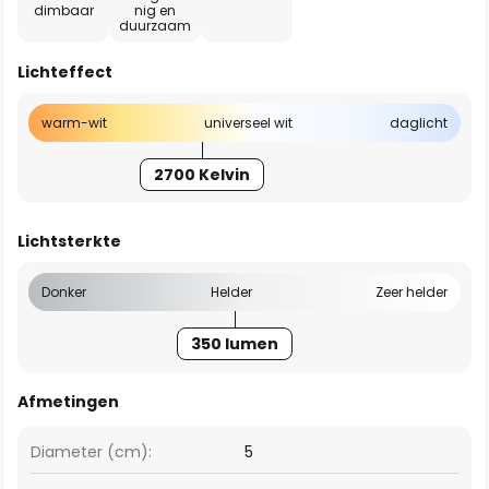
dimbaar
nig en
duurzaam
Lichteffect
warm-wit
universeel wit
daglicht
2700 Kelvin
Lichtsterkte
Donker
Helder
Zeer helder
350 lumen
Afmetingen
Diameter (cm):
5