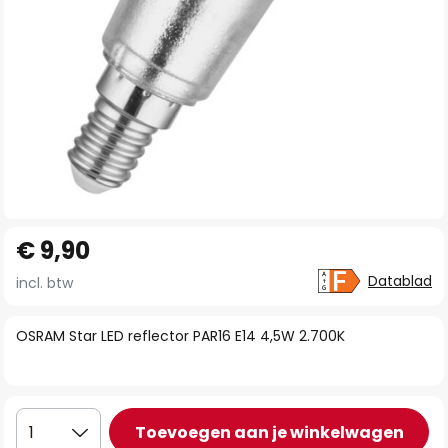
Ga
€ 9,90
naar
het
Datablad
incl. btw
begin
van
OSRAM Star LED reflector PAR16 E14 4,5W 2.700K
de
afbeeldingen-
gallerij
Toevoegen aan je winkelwagen
1