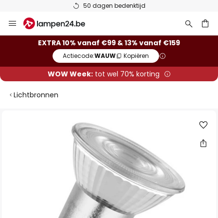
50 dagen bedenktijd
Ga
naar
de
ken
EXTRA 10% vanaf €99 & 13% vanaf €159
inhoud
Actiecode:
WAUW
Kopiëren
WOW Week:
tot wel 70% korting
Lichtbronnen
Ga
naar
het
einde
van
de
afbeeldingen-
gallerij