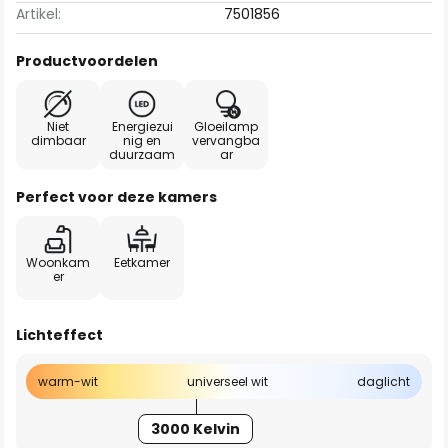
Artikel:
7501856
Productvoordelen
Niet
Energiezui
Gloeilamp
dimbaar
nig en
vervangba
duurzaam
ar
Perfect voor deze kamers
Woonkam
Eetkamer
er
Lichteffect
warm-wit
universeel wit
daglicht
3000 Kelvin