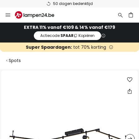
50 dagen bedenktijd
Ga
naar
de
ken
EXTRA 11% vanaf €109 & 14% vanaf €179
inhoud
Actiecode:
SPAAR
Kopiëren
Super Spaardagen:
tot 70% korting
Spots
Ga
naar
het
einde
van
de
afbeeldingen-
gallerij