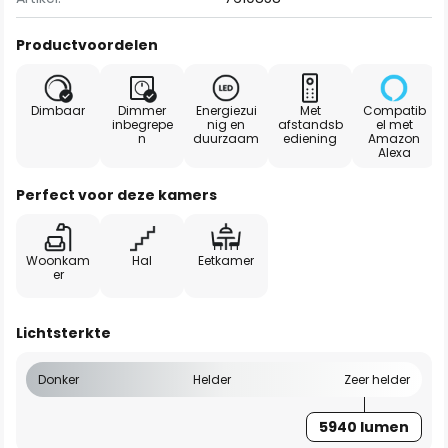
Productvoordelen
Dimbaar
Dimmer
Energiezui
Met
Compatib
inbegrepe
nig en
afstandsb
el met
n
duurzaam
ediening
Amazon
Alexa
Perfect voor deze kamers
Woonkam
Hal
Eetkamer
er
Lichtsterkte
Donker
Helder
Zeer helder
5940 lumen