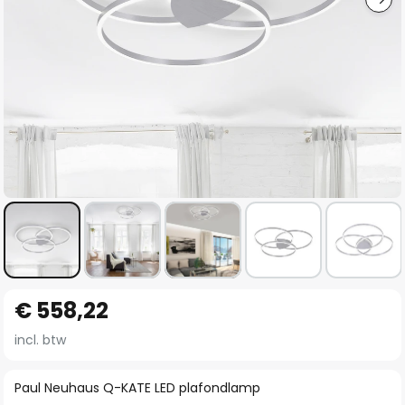
Ga
€ 558,22
naar
het
incl. btw
begin
van
Paul Neuhaus Q-KATE LED plafondlamp