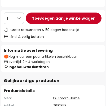
de
afbeeldingen-
gallerij
Toevoegen aan je winkelwagen
1
Gratis retourneren & 50 dagen bedenktijd
Snel & veilig betalen
Informatie over levering
Nog maar een paar artikelen beschikbaar
Levertijd: 2 - 4 werkdagen
Ingebouwde lichtbron
Gelijkaardige producten
Productdetails
Merk
Q-Smart-Home
Artikel:
7610858