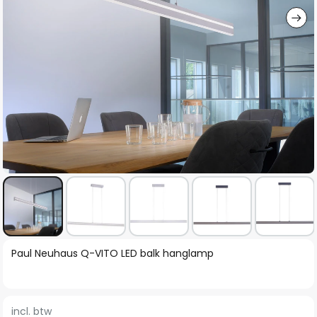
Ga
Paul Neuhaus Q-VITO LED balk hanglamp
naar
het
begin
incl. btw