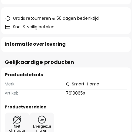
van
de
afbeeldingen-
Gratis retourneren & 50 dagen bedenktijd
gallerij
Snel & veilig betalen
Informatie over levering
Gelijkaardige producten
Productdetails
Merk
Q-Smart-Home
Artikel:
7610865X
Productvoordelen
Niet
Energiezui
dimbaar
nig en