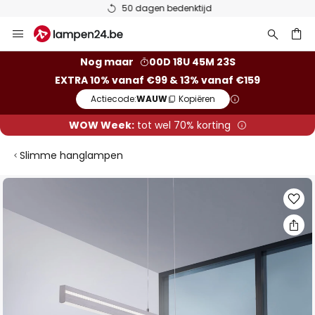
50 dagen bedenktijd
Ga
naar
de
ken
Nog maar
00D 18U 45M 23S
inhoud
EXTRA 10% vanaf €99 & 13% vanaf €159
Actiecode:
WAUW
Kopiëren
WOW Week:
tot wel 70% korting
Slimme hanglampen
Ga
naar
het
einde
van
de
afbeeldingen-
gallerij